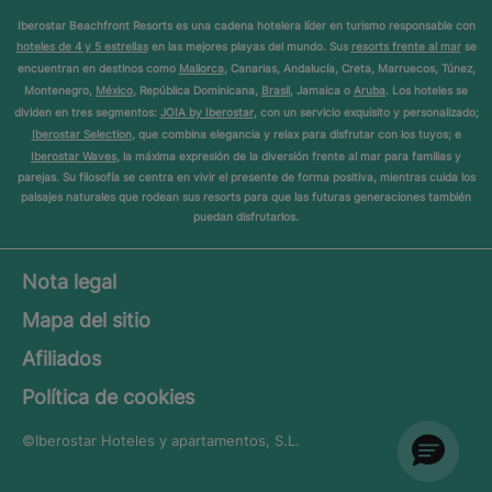
Iberostar Beachfront Resorts es una cadena hotelera líder en turismo responsable con
hoteles de 4 y 5 estrellas
en las mejores playas del mundo. Sus
resorts frente al mar
se
encuentran en destinos como
Mallorca
, Canarias, Andalucía, Creta, Marruecos, Túnez,
Montenegro,
México
, República Dominicana,
Brasil
, Jamaica o
Aruba
. Los hoteles se
dividen en tres segmentos:
JOIA by Iberostar
, con un servicio exquisito y personalizado;
Iberostar Selection
, que combina elegancia y relax para disfrutar con los tuyos; e
Iberostar Waves
, la máxima expresión de la diversión frente al mar para familias y
parejas. Su filosofía se centra en vivir el presente de forma positiva, mientras cuida los
paisajes naturales que rodean sus resorts para que las futuras generaciones también
puedan disfrutarlos.
Nota legal
Mapa del sitio
Afiliados
Política de cookies
©Iberostar
Hoteles y apartamentos, S.L.