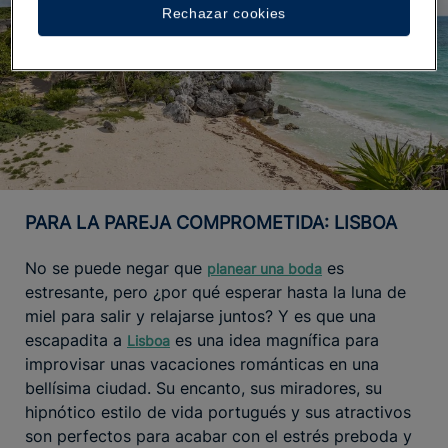
Rechazar cookies
PARA LA PAREJA COMPROMETIDA: LISBOA
No se puede negar que
es
planear una boda
estresante, pero ¿por qué esperar hasta la luna de
miel para salir y relajarse juntos? Y es que una
escapadita a
es una idea magnífica para
Lisboa
improvisar unas vacaciones románticas en una
bellísima ciudad. Su encanto, sus miradores, su
hipnótico estilo de vida portugués y sus atractivos
son perfectos para acabar con el estrés preboda y