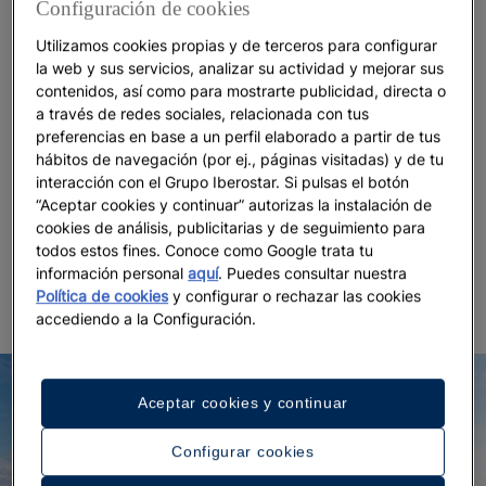
Configuración de cookies
Caribe. El
y el
Iberostar Waves Paraíso Beach
Iberostar
son dos hoteles en la playa de
Waves Paraíso del Mar
Utilizamos cookies propias y de terceros para configurar
Riviera Maya perfectos para dejarse llevar, mientras
la web y sus servicios, analizar su actividad y mejorar sus
contenidos, así como para mostrarte publicidad, directa o
que el
eleva la experiencia a
JOIA Paraíso by Iberostar
a través de redes sociales, relacionada con tus
otro nivel con un concepto boutique de lujo. Para
preferencias en base a un perfil elaborado a partir de tus
quienes prefieren amplitud y confort, el
Iberostar
hábitos de navegación (por ej., páginas visitadas) y de tu
y el
Selection Paraíso Lindo
Iberostar Selection Riviera
interacción con el Grupo Iberostar. Si pulsas el botón
son una apuesta segura, con todo incluido
Cancún
“Aceptar cookies y continuar” autorizas la instalación de
en Riviera Maya para que la única preocupación sea
cookies de análisis, publicitarias y de seguimiento para
disfrutar del momento. Y es que aquí no hay lugar
todos estos fines. Conoce como Google trata tu
información personal
aquí
. Puedes consultar nuestra
para el aburrimiento.
Política de cookies
y configurar o rechazar las cookies
accediendo a la Configuración.
Aceptar cookies y continuar
Configurar cookies