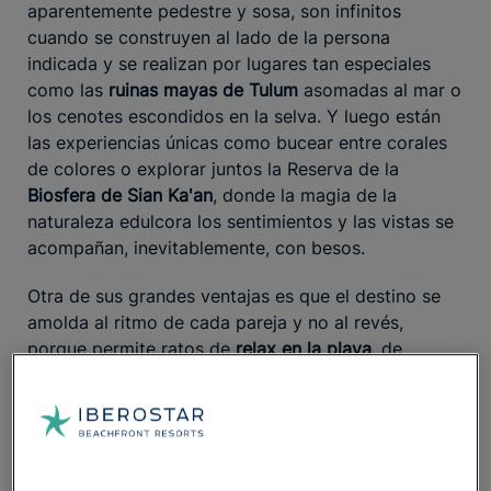
aparentemente pedestre y sosa, son infinitos
cuando se construyen al lado de la persona
indicada y se realizan por lugares tan especiales
como las
ruinas mayas de Tulum
asomadas al mar o
los cenotes escondidos en la selva. Y luego están
las experiencias únicas como bucear entre corales
de colores o explorar juntos la Reserva de la
Biosfera de Sian Ka'an
, donde la magia de la
naturaleza edulcora los sentimientos y las vistas se
acompañan, inevitablemente, con besos.
Otra de sus grandes ventajas es que el destino se
amolda al ritmo de cada pareja y no al revés,
porque permite ratos de
relax en la playa
, de
aventura
en sus parques naturales o de pura gula en
alguno de sus restaurantes con
propuestas
gastronómicas únicas
. Para quienes buscan los
, Iberostar
mejores hoteles para parejas en la Riviera Maya
cuenta con una selección magnífica frente al mar