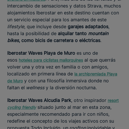
intercambio de sensaciones y datos Strava, muchos
alojamientos Iberostar en este destino cuentan con
un servicio especial para los amantes de este
lifestyle
, que incluye desde
garajes adaptados
,
hasta la posibilidad de
alquilar tanto
mountain
bikes
, como bicis de carretera o eléctricas
.
Iberostar Waves Playa de Muro
es uno de
esos
al que querrás
hoteles para ciclistas mallorquines
volver una y otra vez en familia o con amigos,
localizado en primera línea de
la archipremiada Playa
y con una filosofía inmersiva donde no
de Muro
faltan el
wellness
y la diversión nocturna.
Iberostar Waves Alcudia Park
, otro inspirador
resort
situado junto al mar en esta zona,
cycling friendly
especialmente recomendado para ir con niños,
redefine el concepto de los viajes activos con su
propuesta Todo Incluido, un
rooftop
inolvidable y