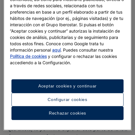
para ciclistas en Mallorca
hacen el resto.
a través de redes sociales, relacionada con tus
preferencias en base a un perfil elaborado a partir de tus
Las rutas imprescindibles: de la montaña al
hábitos de navegación (por ej., páginas visitadas) y de tu
llano
interacción con el Grupo Iberostar. Si pulsas el botón
“Aceptar cookies y continuar” autorizas la instalación de
El desafío de la Serra de Tramuntana
cookies de análisis, publicitarias y de seguimiento para
todos estos fines. Conoce como Google trata tu
información personal
aquí
. Puedes consultar nuestra
La Serra de Tramuntana es la
cordillera que
Política de cookies
y configurar o rechazar las cookies
vertebra el territorio mallorquín
, con sus
accediendo a la Configuración.
correspondientes
y
bosques mediterráneos
plantas
al borde del camino. Además de una
aromáticas
valiosa biodiversidad, cobija pequeños pueblecitos
Aceptar cookies y continuar
como
Alaró, Orient, Valldemossa o Esporles
,
reductos rurales que bien merecen una visita a
Configurar cookies
golpe de pedal; con el aliciente de hacer más
auténtica la llegada y la marcha.
Rechazar cookies
La bicicleta,
el medio de transporte más sostenible
que existe
, te permitirá explorar esta parte de la isla