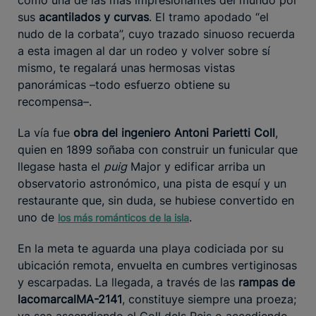
sus
acantilados y curvas
. El tramo apodado “el
nudo de la corbata”, cuyo trazado sinuoso recuerda
a esta imagen al dar un rodeo y volver sobre sí
mismo, te regalará unas hermosas vistas
panorámicas –todo esfuerzo obtiene su
recompensa–.
La vía fue
obra del ingeniero Antoni Parietti Coll
,
quien en 1899 soñaba con construir un funicular que
llegase hasta el
puig
Major y edificar arriba un
observatorio astronómico, una pista de esquí y un
restaurante que, sin duda, se hubiese convertido en
uno de
.
los más románticos de la isla
En la meta te aguarda una playa codiciada por su
ubicación remota, envuelta en cumbres vertiginosas
y escarpadas. La llegada, a través de las
rampas de
la
comarcal
MA-2141
, constituye siempre una proeza;
ya sea ascendiendo el Coll dels Reis o accediendo