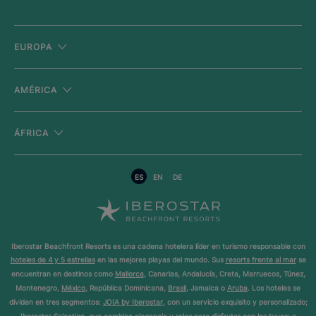
EUROPA
AMÉRICA
ÁFRICA
ES
EN
DE
Iberostar Beachfront Resorts es una cadena hotelera líder en turismo responsable con
hoteles de 4 y 5 estrellas
en las mejores playas del mundo. Sus
resorts frente al mar
se
encuentran en destinos como
Mallorca
, Canarias, Andalucía, Creta, Marruecos, Túnez,
Montenegro,
México
, República Dominicana,
Brasil
, Jamaica o
Aruba
. Los hoteles se
dividen en tres segmentos:
JOIA by Iberostar
, con un servicio exquisito y personalizado;