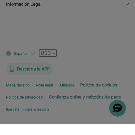
Información Legal
Moneda
Español
Descarga la APP
Politica de cookies
Mapa del sitio
Nota legal
Afiliados
Confianza online y métodos de pago
Política de privacidad
Iberostar Hotels & Resorts
Explorar hotel
RESERVA YA
DESDE
USD
231