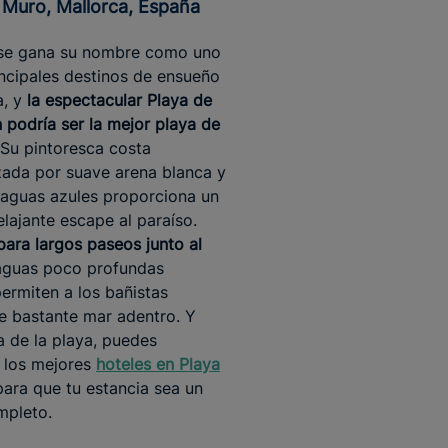
e Muro, Mallorca, España
e gana su nombre como uno
incipales destinos de ensueño
a, y
la espectacular Playa de
 podría ser la mejor playa de
Su pintoresca costa
zada por suave arena blanca y
s aguas azules proporciona un
elajante escape al paraíso.
para largos paseos junto al
aguas poco profundas
ermiten a los bañistas
e bastante mar adentro. Y
 de la playa, puedes
 los mejores
hoteles en Playa
ara que tu estancia sea un
mpleto.