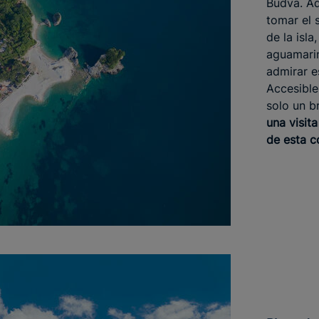
Budva. Aq
tomar el 
de la isla
aguamarin
admirar e
Accesible 
solo un b
una visita
de esta c