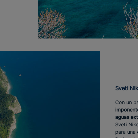
Sveti N
Con un pa
imponente
aguas ext
Sveti Nik
para una 