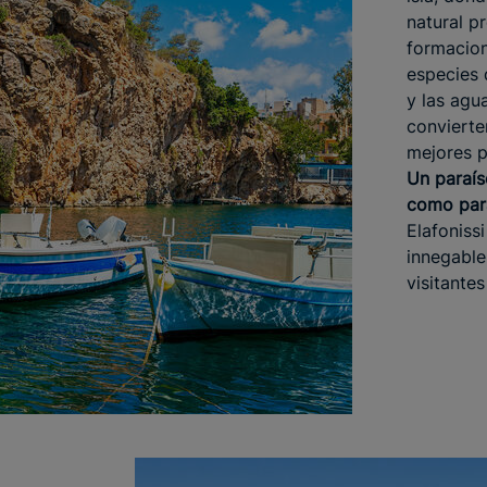
natural pr
formacion
especies 
y las agu
convierte
mejores 
Un paraís
como pa
Elafoniss
innegable
visitante