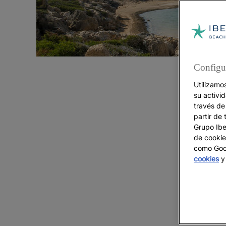
Configu
Utilizamo
su activi
través de
partir de 
Grupo Iber
de cookie
como Goog
cookies
y 