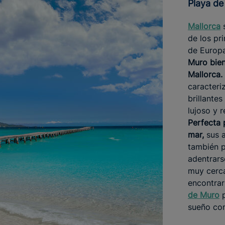
Playa d
Mallorca
s
de los pr
de Europ
Muro bien
Mallorca.
caracteri
brillante
lujoso y r
Perfecta 
mar,
sus 
también p
adentrars
muy cerca
encontrar
de Muro
p
sueño co