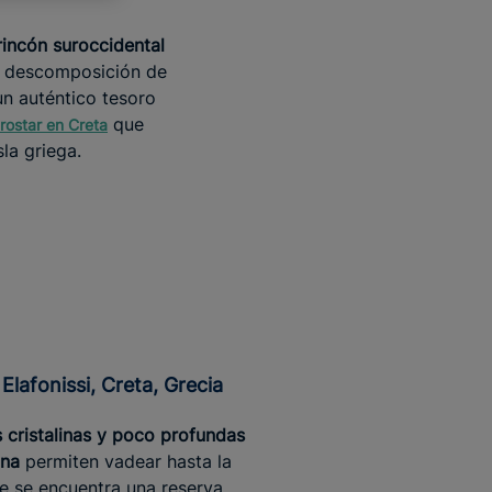
rincón suroccidental
a descomposición de
un auténtico tesoro
que
rostar en Creta
la griega.
 Elafonissi, Creta, Grecia
 cristalinas y poco profundas
una
permiten vadear hasta la
de se encuentra una reserva