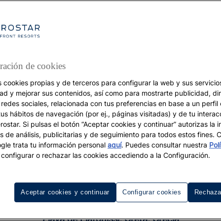
ración de cookies
s cookies propias y de terceros para configurar la web y sus servicios
VACACIONES
dad y mejorar sus contenidos, así como para mostrarte publicidad, di
 redes sociales, relacionada con tus preferencias en base a un perfil
Turismo de playa
tus hábitos de navegación (por ej., páginas visitadas) y de tu interac
Descubre las 5 mejore
ostar. Si pulsas el botón “Aceptar cookies y continuar” autorizas la i
s de análisis, publicitarias y de seguimiento para todos estos fines.
le trata tu información personal
aquí
. Puedes consultar nuestra
Pol
playas de Europa
configurar o rechazar las cookies accediendo a la Configuración.
Aceptar cookies y continuar
Configurar cookies
Rechaza
Playa de Elafonissi, Creta, Grecia