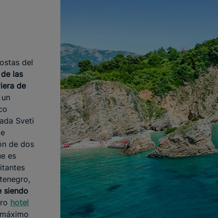
costas del
 de las
viera de
 un
co
tada Sveti
de
ón de dos
ue es
itantes
tenegro,
e siendo
tro
hotel
l máximo