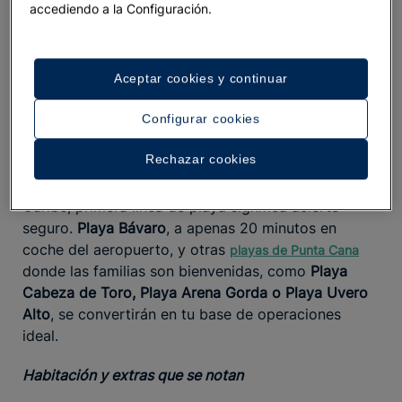
accediendo a la Configuración.
Comidas, campo de golf, juegos para ellos y spa
para ti sin que tengas que preocuparte de nada.
¿Un plus? Su
vivero de corales
y su
proyecto para
Aceptar cookies y continuar
la protección de las abejas
, que harán el viaje más
sostenible y educativo.
Configurar cookies
Ubicación y playa: la base del viaje
Rechazar cookies
En un destino paradisíaco bañado por el mar
Caribe, primera línea de playa significa acierto
seguro.
Playa Bávaro
, a apenas 20 minutos en
coche del aeropuerto, y otras
playas de Punta Cana
donde las familias son bienvenidas, como
Playa
Cabeza de Toro, Playa Arena Gorda o Playa Uvero
Alto
, se convertirán en tu base de operaciones
ideal.
Habitación y extras que se notan