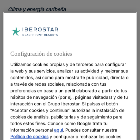
Clima y energía caribeña
¿
? Es un destino cálido
Cuándo viajar a Punta Cana
durante todo el año, con
pocas lluvias, humedad
tolerable y temperaturas templadas
. La media anual
se sitúa en torno a los
27ºC
. La estación seca o
temporada alta abarca desde el mes de diciembre
Configuración de cookies
hasta abril; mientras que la estación lluviosa se
Utilizamos cookies propias y de terceros para configurar
ubica entre mayo y noviembre.
la web y sus servicios, analizar su actividad y mejorar sus
contenidos, así como para mostrarte publicidad, directa o
Dónde alojarse en Punta Cana con niños: hoteles
a través de redes sociales, relacionada con tus
familiares y Todo Incluido
preferencias en base a un perfil elaborado a partir de tus
hábitos de navegación (por ej., páginas visitadas) y de tu
Todo Incluido que de verdad facilita la vida
interacción con el Grupo Iberostar. Si pulsas el botón
“Aceptar cookies y continuar” autorizas la instalación de
Los
te facilitarán la
cookies de análisis, publicitarias y de seguimiento para
hoteles Todo Incluido en Punta Cana
todos estos fines. Conoce como Google trata tu
vida. Una apuesta:
Iberostar Waves Punta Cana
, un
información personal
aquí
. Puedes consultar nuestra
, con
resort 5 estrellas especialmente diseñado para familias
Política de cookies
y configurar o rechazar las cookies
una localización privilegiada en Playa Bávaro.