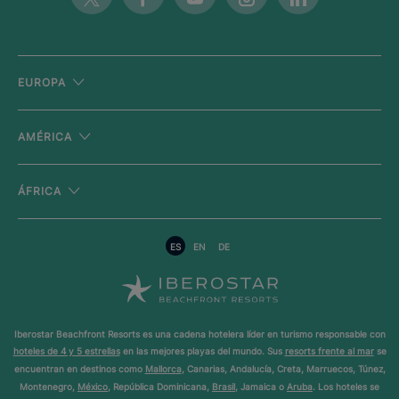
EUROPA
AMÉRICA
ÁFRICA
ES
EN
DE
Iberostar Beachfront Resorts es una cadena hotelera líder en turismo responsable con
hoteles de 4 y 5 estrellas
en las mejores playas del mundo. Sus
resorts frente al mar
se
encuentran en destinos como
Mallorca
, Canarias, Andalucía, Creta, Marruecos, Túnez,
Montenegro,
México
, República Dominicana,
Brasil
, Jamaica o
Aruba
. Los hoteles se