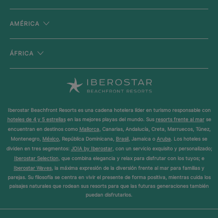
AMÉRICA
ÁFRICA
Iberostar Beachfront Resorts es una cadena hotelera líder en turismo responsable con
hoteles de 4 y 5 estrellas
en las mejores playas del mundo. Sus
resorts frente al mar
se
encuentran en destinos como
Mallorca
, Canarias, Andalucía, Creta, Marruecos, Túnez,
Montenegro,
México
, República Dominicana,
Brasil
, Jamaica o
Aruba
. Los hoteles se
dividen en tres segmentos:
JOIA by Iberostar
, con un servicio exquisito y personalizado;
Iberostar Selection
, que combina elegancia y relax para disfrutar con los tuyos; e
Iberostar Waves
, la máxima expresión de la diversión frente al mar para familias y
parejas. Su filosofía se centra en vivir el presente de forma positiva, mientras cuida los
paisajes naturales que rodean sus resorts para que las futuras generaciones también
puedan disfrutarlos.