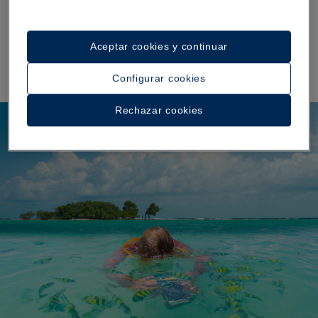
último, coincide con el momento en que se registra
menos sargazo
en las
.
costas de Punta Cana
Aprovecha este periodo para alojarte en
hoteles a pie
Aceptar cookies y continuar
y disfrutar del mar.
de playa en Punta Cana
Configurar cookies
Rechazar cookies