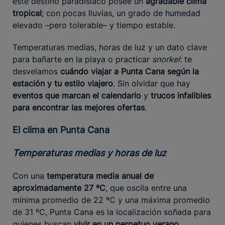
este destino paradisíaco posee un
agradable clima
tropical
; con pocas lluvias, un grado de humedad
elevado –pero tolerable– y tiempo estable.
Temperaturas medias, horas de luz y un dato clave
para bañarte en la playa o practicar
snorkel
: te
desvelamos
cuándo viajar a Punta Cana según la
estación y tu estilo viajero
. Sin olvidar que hay
eventos que marcan el calendario
y
trucos infalibles
para encontrar las mejores ofertas
.
El clima en Punta Cana
Temperaturas medias y horas de luz
Con una
temperatura media anual de
aproximadamente 27 ºC
, que oscila entre una
mínima promedio de 22 ºC y una máxima promedio
de 31 ºC, Punta Cana es la localización soñada para
quienes buscan
vivir en un perpetuo verano
.