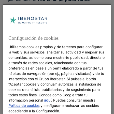
Dependiendo de la temporada, este destino cuenta
con
entre 11 y 13 horas de luz natural al día
. Gracias
a su proximidad con el ecuador, no existen cambios
bruscos entre el día y la noche de una estación del
año a otra. Eso significa que, en invierno, la
puesta
suele darse en torno a las 18 h y, en verano,
de sol
Configuración de cookies
sobre las 19 h.
Utilizamos cookies propias y de terceros para configurar
la web y sus servicios, analizar su actividad y mejorar sus
¿Cuándo es mejor para el baño y el snorkel?
contenidos, así como para mostrarte publicidad, directa o
a través de redes sociales, relacionada con tus
Varios factores se unen para que, en la isla
preferencias en base a un perfil elaborado a partir de tus
dominicana, la época más recomendada para
hábitos de navegación (por ej., páginas visitadas) y de tu
bañarse y practicar
snorkel
sea
entre diciembre y
interacción con el Grupo Iberostar. Si pulsas el botón
abril, su temporada alta
. Por un lado, durante estos
“Aceptar cookies y continuar” autorizas la instalación de
meses se registra un
menor grado de humedad en
cookies de análisis, publicitarias y de seguimiento para
todos estos fines. Conoce como Google trata tu
el Caribe
. Además, las aguas –ya de por sí cálidas y
información personal
aquí
. Puedes consultar nuestra
tranquilas– están
en calma
, lo que permite observar
Política de cookies
y configurar o rechazar las cookies
los ecosistemas marinos con mejor visibilidad. Por
accediendo a la Configuración.