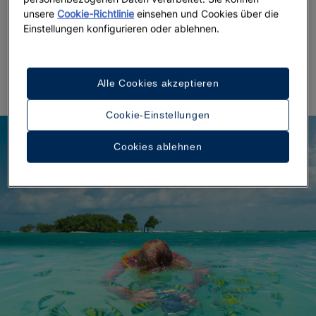
geringsten Sargassum-Aufkommen
unsere
Cookie-Richtlinie
einsehen und Cookies über die
Einstellungen konfigurieren oder ablehnen.
an den
. Nutzen Sie diese Zeit,
Küsten
von Punta Cana
um in
unterzukommen
strandnahen
Hotels in Punta Cana
und das Meer in vollen Zügen zu genießen.
Alle Cookies akzeptieren
Cookie-Einstellungen
Cookies ablehnen