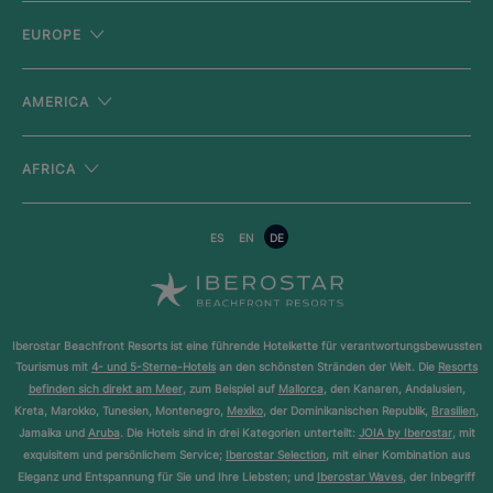
EUROPE
AMERICA
AFRICA
ES
EN
DE
Iberostar Beachfront Resorts ist eine führende Hotelkette für verantwortungsbewussten
Tourismus mit
4- und 5-Sterne-Hotels
an den schönsten Stränden der Welt. Die
Resorts
befinden sich direkt am Meer
, zum Beispiel auf
Mallorca
, den Kanaren, Andalusien,
Kreta, Marokko, Tunesien, Montenegro,
Mexiko
, der Dominikanischen Republik,
Brasilien
,
Jamaika und
Aruba
. Die Hotels sind in drei Kategorien unterteilt:
JOIA by Iberostar
, mit
exquisitem und persönlichem Service;
Iberostar Selection
, mit einer Kombination aus
Eleganz und Entspannung für Sie und Ihre Liebsten; und
Iberostar Waves
, der Inbegriff