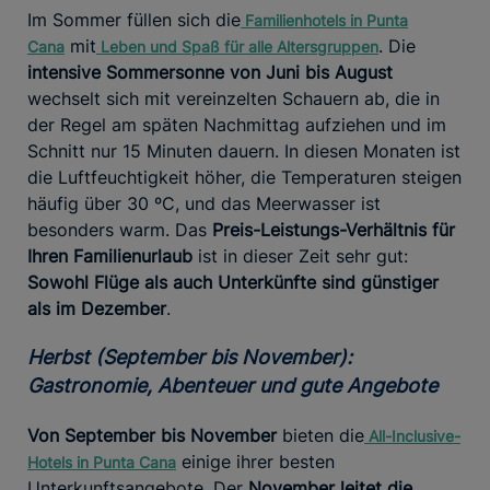
Im Sommer füllen sich die
Familienhotels
in Punta
mit
. Die
Cana
Leben
und Spaß für alle Altersgruppen
intensive Sommersonne von Juni bis August
wechselt sich mit vereinzelten Schauern ab, die in
der Regel am späten Nachmittag aufziehen und im
Schnitt nur 15 Minuten dauern. In diesen Monaten ist
die Luftfeuchtigkeit höher, die Temperaturen steigen
häufig über 30 ºC, und das Meerwasser ist
besonders warm. Das
Preis-Leistungs-Verhältnis für
Ihren Familienurlaub
ist in dieser Zeit sehr gut:
Sowohl Flüge als auch Unterkünfte sind günstiger
als im Dezember
.
Herbst (September bis November):
Gastronomie, Abenteuer und gute Angebote
Von September bis November
bieten die
All-Inclusive-
einige ihrer besten
Hotels
in Punta Cana
Unterkunftsangebote. Der
November leitet die