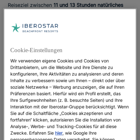
Reiseziel zwischen
11 und 13 Stunden natürliches
Tageslicht
. Dank der Äquatornähe sind die
Unterschiede zwischen Tag und Nacht sowie
zwischen den Jahreszeiten minimal. Im
Winter
geht die
meist gegen 18 Uhr unter, im Sommer
Sonne
gegen 19 Uhr.
Cookie-Einstellungen
Wann eignet sich das Wetter am besten zum
Wir verwenden eigene Cookies und Cookies von
Baden und Schnorcheln?
Drittanbietern, um die Website und ihre Dienste zu
konfigurieren, Ihre Aktivitäten zu analysieren und deren
Gleich mehrere Faktoren sprechen dafür, dass der
Inhalte zu verbessern sowie um Ihnen – direkt oder über
Zeitraum von Dezember bis April
, also die
soziale Netzwerke – Werbung anzuzeigen, die auf Ihren
Hochsaison
, zum Baden und Schnorcheln auf der
Präferenzen basiert. Hierfür wird ein Profil erstellt, das
Ihre Surfgewohnheiten (z. B. besuchte Seiten) und Ihre
dominikanischen Insel am besten geeignet ist. In
Interaktion mit der Iberostar-Gruppe berücksichtigt. Wenn
diesen Monaten ist die
Luftfeuchtigkeit in der
Sie auf die Schaltfläche „Cookies akzeptieren und
Karibik
vergleichsweise niedrig. Das ohnehin warme
fortfahren“ klicken, autorisieren Sie die Installation von
und ruhige Meer ist in dieser Zeit besonders klar,
Analyse-, Werbe- und Tracking-Cookies für all diese
was die Sicht auf die Unterwasserwelt deutlich
Zwecke. Erfahren Sie
hier
, wie Google Ihre
verbessert. Dazu kommt: Dies ist die Zeit mit dem
personenbezogenen Daten verarbeitet. Sie können