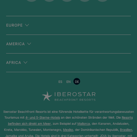
EUROPE
AMERICA
AFRICA
ES
EN
DE
Iberostar Beachfront Resorts ist eine führende Hotelkette für verantwortungsbewussten
Tourismus mit
4- und 5-Sterne-Hotels
an den schönsten Stränden der Welt. Die
Resorts
befinden sich direkt am Meer
, zum Beispiel auf
Mallorca
, den Kanaren, Andalusien,
Kreta, Marokko, Tunesien, Montenegro,
Mexiko
, der Dominikanischen Republik,
Brasilien
,
Jamaika und
Aruba
. Die Hotels sind in drei Kategorien unterteilt:
JOIA by Iberostar
, mit