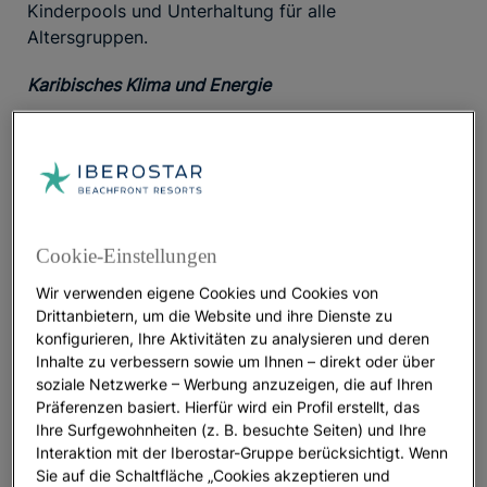
Kinderpools und Unterhaltung für alle
Altersgruppen.
Karibisches Klima und Energie
? Es ist das
Wann sollte man nach Punta Cana reisen
ganze Jahr über ein warmes Ziel, mit
wenig Regen
,
angenehmer Luftfeuchtigkeit und milden
Temperaturen
. Die jährliche
Durchschnittstemperatur liegt bei etwa
27°C
. Die
Cookie-Einstellungen
Trockenzeit oder Hochsaison reicht von Dezember
bis April, während die Regenzeit von Mai bis
Wir verwenden eigene Cookies und Cookies von
November dauert.
Drittanbietern, um die Website und ihre Dienste zu
konfigurieren, Ihre Aktivitäten zu analysieren und deren
Inhalte zu verbessern sowie um Ihnen – direkt oder über
Wo in Punta Cana mit Kindern übernachten:
soziale Netzwerke – Werbung anzuzeigen, die auf Ihren
Familienhotels und All-Inclusive
Präferenzen basiert. Hierfür wird ein Profil erstellt, das
Ihre Surfgewohnheiten (z. B. besuchte Seiten) und Ihre
All-Inclusive, das das Leben wirklich erleichtert
Interaktion mit der Iberostar-Gruppe berücksichtigt. Wenn
Sie auf die Schaltfläche „Cookies akzeptieren und