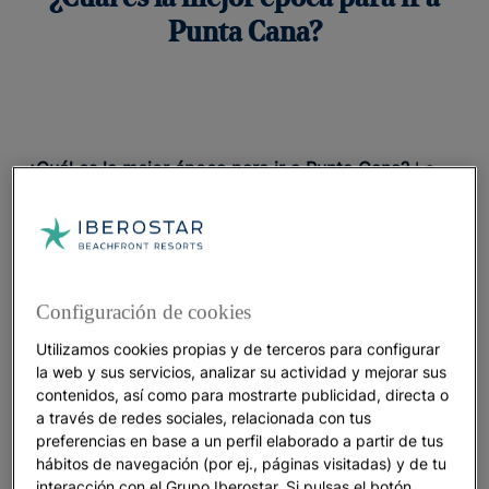
Punta Cana?
¿Cuál es la mejor época para ir a Punta Cana?
Lo
primero que tienes que saber es que
este destino del
, donde las playas infinitas de arena blanca y
Caribe
aguas cristalinas forman parte de una sensación
térmica que te calentará el alma, goza de
buen
tiempo durante todo el año
. Gracias a su
Configuración de cookies
localización, en el extremo más oriental de la
Utilizamos cookies propias y de terceros para configurar
República Dominicana, posee un agradable clima
la web y sus servicios, analizar su actividad y mejorar sus
tropical, con pocas lluvias, un grado de humedad
contenidos, así como para mostrarte publicidad, directa o
elevado pero tolerable y temperaturas templadas.
a través de redes sociales, relacionada con tus
preferencias en base a un perfil elaborado a partir de tus
A continuación, te contaremos cuándo viajar a
hábitos de navegación (por ej., páginas visitadas) y de tu
Punta Cana para disfrutar de tus vacaciones al
interacción con el Grupo Iberostar. Si pulsas el botón