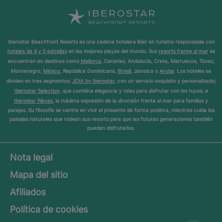
Iberostar Beachfront Resorts es una cadena hotelera líder en turismo responsable con
hoteles de 4 y 5 estrellas
en las mejores playas del mundo. Sus
resorts frente al mar
se
encuentran en destinos como
Mallorca
, Canarias, Andalucía, Creta, Marruecos, Túnez,
Montenegro,
México
, República Dominicana,
Brasil
, Jamaica o
Aruba
. Los hoteles se
dividen en tres segmentos:
JOIA by Iberostar
, con un servicio exquisito y personalizado;
Iberostar Selection
, que combina elegancia y relax para disfrutar con los tuyos; e
Iberostar Waves
, la máxima expresión de la diversión frente al mar para familias y
parejas. Su filosofía se centra en vivir el presente de forma positiva, mientras cuida los
paisajes naturales que rodean sus resorts para que las futuras generaciones también
puedan disfrutarlos.
Nota legal
Mapa del sitio
Afiliados
Política de cookies