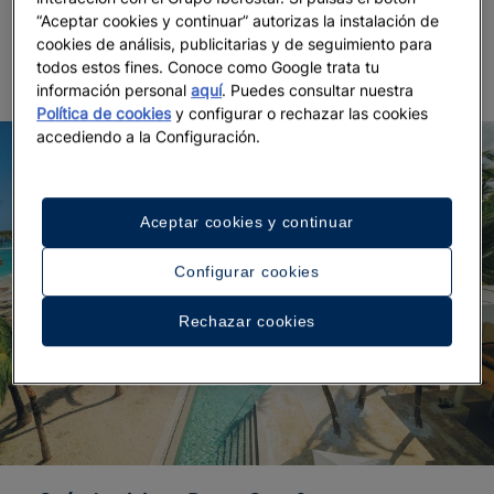
máximo y te explicaremos qué se necesita para
“Aceptar cookies y continuar” autorizas la instalación de
hacerlo desde España.
cookies de análisis, publicitarias y de seguimiento para
todos estos fines. Conoce como Google trata tu
información personal
aquí
. Puedes consultar nuestra
Política de cookies
y configurar o rechazar las cookies
accediendo a la Configuración.
Aceptar cookies y continuar
Configurar cookies
Rechazar cookies