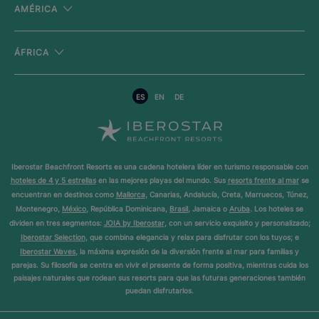
AMÉRICA
ÁFRICA
ES
EN
DE
Iberostar Beachfront Resorts es una cadena hotelera líder en turismo responsable con
hoteles de 4 y 5 estrellas
en las mejores playas del mundo. Sus
resorts frente al mar
se
encuentran en destinos como
Mallorca
, Canarias, Andalucía, Creta, Marruecos, Túnez,
Montenegro,
México
, República Dominicana,
Brasil
, Jamaica o
Aruba
. Los hoteles se
dividen en tres segmentos:
JOIA by Iberostar
, con un servicio exquisito y personalizado;
Iberostar Selection
, que combina elegancia y relax para disfrutar con los tuyos; e
Iberostar Waves
, la máxima expresión de la diversión frente al mar para familias y
parejas. Su filosofía se centra en vivir el presente de forma positiva, mientras cuida los
paisajes naturales que rodean sus resorts para que las futuras generaciones también
puedan disfrutarlos.