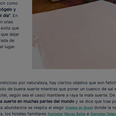
ucir como
cógelo y
l día”
. En
on unas
 evita que
 que dejar
trada de
el lugar.
ersticioso por naturaleza, hay ciertos objetos que son fetic
olo de buena suerte mientras que poner un cuenco de sal 
otel, según sea el caso) mantiene a raya la mala suerte. D
na suerte en muchas partes del mundo
y se dice que trae p
a abundancia se respira al elegir
donde la na
hoteles en Brasil
a, los hoteles familiares
e
Iberostar Waves Bahia
Iberostar Selec