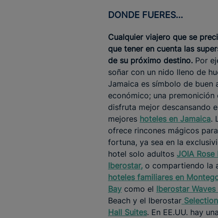
DONDE FUERES...
Cualquier viajero que se preci
que tener en cuenta las super
de su próximo destino.
Por ej
soñar con un nido lleno de h
Jamaica es símbolo de buen 
económico; una premonición 
disfruta mejor descansando e
mejores
hoteles en
Jamaica
. 
ofrece rincones mágicos para 
fortuna, ya sea en la exclusiv
hotel solo adultos
JOIA Rose 
Iberostar
,
o compartiendo la a
hoteles familiares en Monteg
Bay
como el
Iberostar Waves 
Beach y el Iberostar
Selectio
Hall Suites
. En EE.UU. hay un