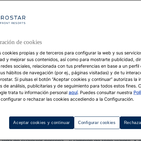
ración de cookies
s cookies propias y de terceros para configurar la web y sus servicios
VACACIONES
dad y mejorar sus contenidos, así como para mostrarte publicidad, di
 redes sociales, relacionada con tus preferencias en base a un perfil
Supersticiones sobre viajes
tus hábitos de navegación (por ej., páginas visitadas) y de tu interac
Cómo atraer la buena
ostar. Si pulsas el botón “Aceptar cookies y continuar” autorizas la i
s de análisis, publicitarias y de seguimiento para todos estos fines.
suerte en tu viaje
le trata tu información personal
aquí
. Puedes consultar nuestra
Pol
configurar o rechazar las cookies accediendo a la Configuración.
¿Cuántas de estas supersticiones conoces?
Aceptar cookies y continuar
Configurar cookies
Rechaza
te?
¿Crees en la astrología? Aunque las supersticiones son i
 vida de cualquier persona... y también de todo viajero. Y