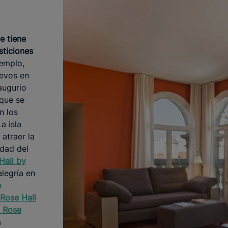
e tiene
sticiones
emplo,
uevos en
augurio
que se
n los
La isla
atraer la
idad del
Hall by
legría en
o
Rose Hall
n Rose
a