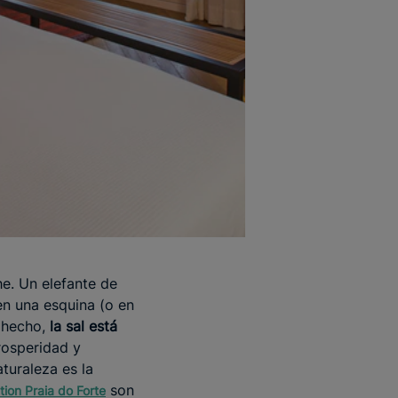
he. Un elefante de
en una esquina (o en
e hecho,
la sal está
rosperidad y
turaleza es la
son
tion Praia do Forte