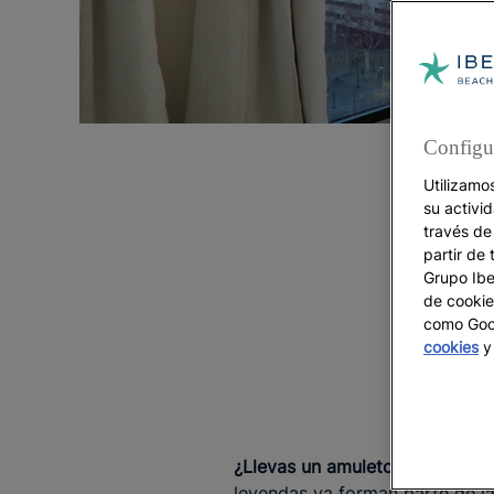
Configu
Utilizamo
su activi
través de
partir de 
Grupo Iber
de cookie
como Goog
cookies
y 
¿Llevas un amuleto de la suer
leyendas ya forman parte de la