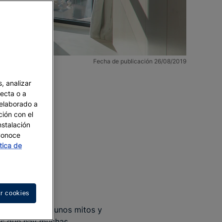
Fecha de publicación 26/08/2019
, analizar
recta o a
 elaborado a
ción con el
nstalación
 Conoce
ítica de
r cookies
rracionales, algunos mitos y
 es que hay muchas