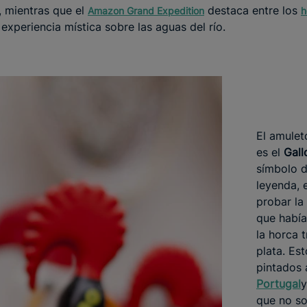
, mientras que el
destaca entre los
Amazon Grand Expedition
h
experiencia mística sobre las aguas del río.
El amulet
es el
Gall
símbolo de
leyenda, 
probar la
que habí
la horca 
plata. Es
pintados
Portugal
y
que no so