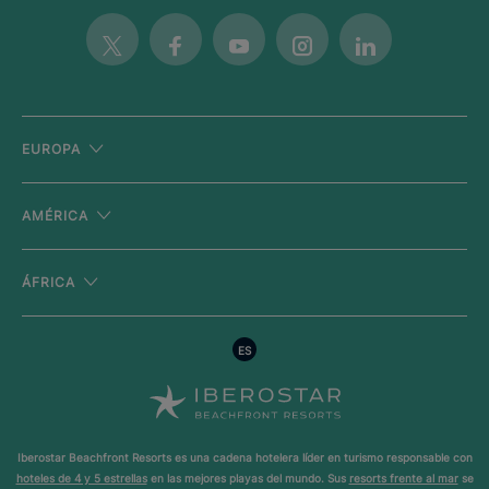
Twitter
Facebook
Youtube
Instagram
Linkedin
EUROPA
AMÉRICA
ÁFRICA
ES
Iberostar Beachfront Resorts es una cadena hotelera líder en turismo responsable con
hoteles de 4 y 5 estrellas
en las mejores playas del mundo. Sus
resorts frente al mar
se