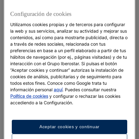
Configuración de cookies
Porque (lo mires como lo mires) es mucho más
Utilizamos cookies propias y de terceros para configurar
la web y sus servicios, analizar su actividad y mejorar sus
fácil (y todo sale mejor)
contenidos, así como para mostrarte publicidad, directa o
a través de redes sociales, relacionada con tus
La razón primera y principal por la que cambié de
preferencias en base a un perfil elaborado a partir de tus
bando es esta
:
lo hace todo
viajar a un Todo Incluido
hábitos de navegación (por ej., páginas visitadas) y de tu
más sencillo.
Garantizado. Normalmente, cuando
interacción con el Grupo Iberostar. Si pulsas el botón
estás planeando un viaje rastreas en buscadores,
“Aceptar cookies y continuar” autorizas la instalación de
metabuscadores y la madre de todos los
cookies de análisis, publicitarias y de seguimiento para
buscadores, a la caza de la mejor combinación de
todos estos fines. Conoce como Google trata tu
información personal
aquí
. Puedes consultar nuestra
vuelo, hotel y traslados. Cierras, vuelves a abrir el
Política de cookies
y configurar o rechazar las cookies
explorador. Apagas, reinicias, lo intentas otro día
accediendo a la Configuración.
haciendo conjeturas de cuándo la otra parte del
mundo está durmiendo y a nadie se le ocurre
comprar un vuelo o
reservar una hotel en Puerto Plata
Aceptar cookies y continuar
para que baje la demanda.