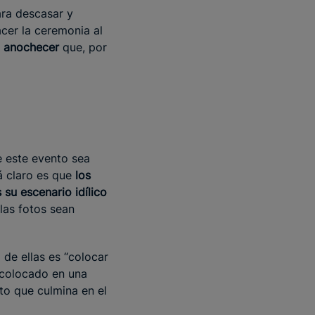
ara descasar y
acer la ceremonia al
el anochecer
que, por
e este evento sea
á claro es que
los
 su escenario idílico
las fotos sean
de ellas es “colocar
 colocado en una
to que culmina en el