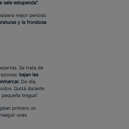
e sale estupenda”
.
sidera mejor periodo
eraturas y la frondosa
xpertas. Se trata de
razones:
bajan las
enmarcar.
De día,
modos. Quizá durante
a pequeña tregua”.
galan primero un
nseguir unas