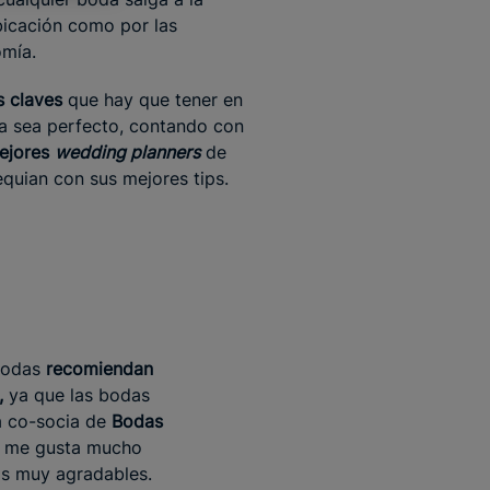
bicación como por las
omía.
s claves
que hay que tener en
ía sea perfecto, contando con
ejores
wedding planners
de
quian con sus mejores tips.
 bodas
recomiendan
,
ya que las bodas
la co-socia de
Bodas
te me gusta mucho
as muy agradables.