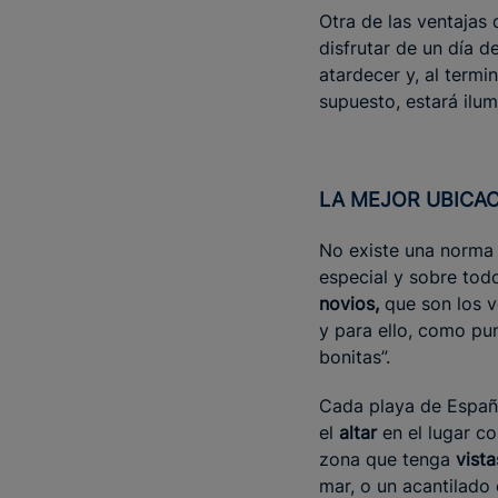
Otra de las ventajas 
disfrutar de un día d
atardecer y, al termi
supuesto, estará ilu
LA MEJOR UBICA
No existe una norma 
especial y sobre tod
novios,
que son los v
y para ello, como pu
bonitas”.
Cada playa de España
el
altar
en el lugar c
zona que tenga
vista
mar, o un acantilado