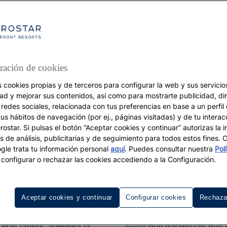
ración de cookies
s cookies propias y de terceros para configurar la web y sus servicios
VACACIONES
dad y mejorar sus contenidos, así como para mostrarte publicidad, di
 redes sociales, relacionada con tus preferencias en base a un perfil
Boda playera
tus hábitos de navegación (por ej., páginas visitadas) y de tu interac
ucos para que tu boda
ostar. Si pulsas el botón “Aceptar cookies y continuar” autorizas la i
s de análisis, publicitarias y de seguimiento para todos estos fines.
la playa sea perfecta
le trata tu información personal
aquí
. Puedes consultar nuestra
Pol
configurar o rechazar las cookies accediendo a la Configuración.
etalles que pueden hacer más perfecto (aún) ese día especi
Aceptar cookies y continuar
Configurar cookies
Rechaza
 esquina;
con las
paraísos que cuentan con
n más largos, aumenta la
que garantizan que c
bodas