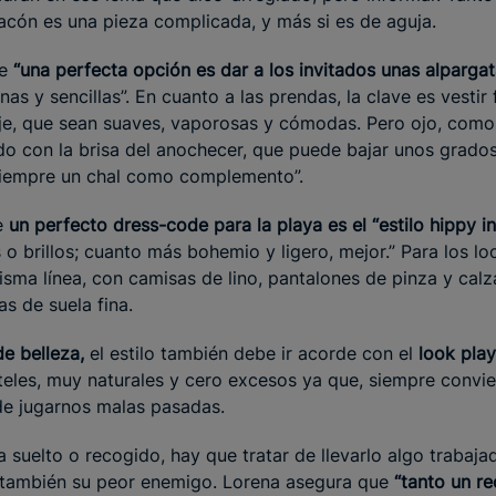
tacón es una pieza complicada, y más si es de aguja.
e
“una perfecta opción es dar a los invitados unas alpargat
nas y sencillas”. En cuanto a las prendas, la clave es vestir
aje, que sean suaves, vaporosas y cómodas. Pero ojo, como
do con la brisa del anochecer, que puede bajar unos grados
 siempre un chal como complemento”.
e
un perfecto dress-code para la playa es el “estilo hippy i
s o brillos; cuanto más bohemio y ligero, mejor.” Para los l
misma línea, con camisas de lino, pantalones de pinza y cal
s de suela fina.
de belleza,
el estilo también debe ir acorde con el
look play
steles, muy naturales y cero excesos ya que, siempre convi
e jugarnos malas pasadas.
a suelto o recogido, hay que tratar de llevarlo algo trabaja
 también su peor enemigo. Lorena asegura que
“tanto un r