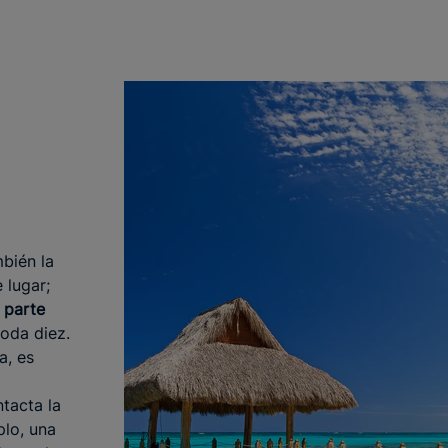
bién la
 lugar;
s parte
oda diez.
a, es
tacta la
plo, una