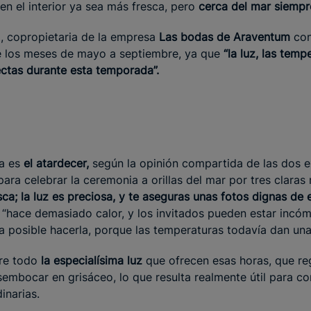
n el interior ya sea más fresca, pero
cerca del mar siempr
a, copropietaria de la empresa
Las bodas de Araventum
con
e los meses de mayo a septiembre, ya que
“la luz, las temp
ctas durante esta temporada”.
ía es
el atardecer,
según la opinión compartida de las dos e
ra celebrar la ceremonia a orillas del mar por tres claras 
ca; la luz es preciosa, y te aseguras unas fotos dignas de 
“hace demasiado calor, y los invitados pueden estar incó
a posible hacerla, porque las temperaturas todavía dan un
re todo
la especialísima luz
que ofrecen esas horas, que re
embocar en grisáceo, lo que resulta realmente útil para co
inarias.