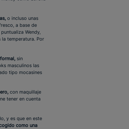
as,
o incluso unas
 fresco, a base de
 puntualiza Wendy,
 la temperatura. Por
nformal,
sin
ooks masculinos las
zado tipo mocasines
ero,
con maquillaje
ene tener en cuenta
do, y es que en este
ecogido como una