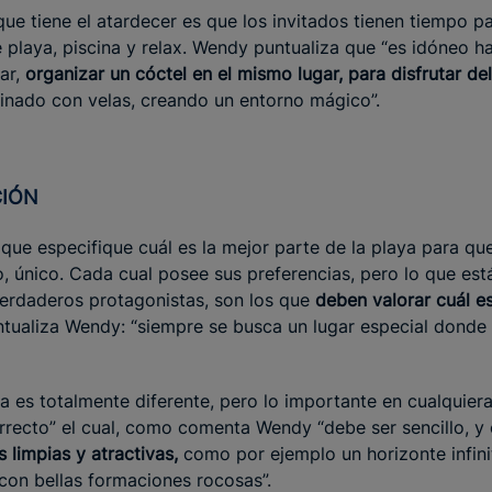
que tiene el atardecer es que los invitados tienen tiempo p
e playa, piscina y relax. Wendy puntualiza que “es idóneo h
nar,
organizar un cóctel en el mismo lugar, para disfrutar d
minado con velas, creando un entorno mágico”.
CIÓN
que especifique cuál es la mejor parte de la playa para qu
o, único. Cada cual posee sus preferencias, pero lo que est
erdaderos protagonistas, son los que
deben valorar cuál es
ntualiza Wendy: “siempre se busca un lugar especial donde 
 es totalmente diferente, pero lo importante en cualquiera 
orrecto” el cual, como comenta Wendy “debe ser sencillo, y
s limpias y atractivas,
como por ejemplo un horizonte infini
 con bellas formaciones rocosas”.