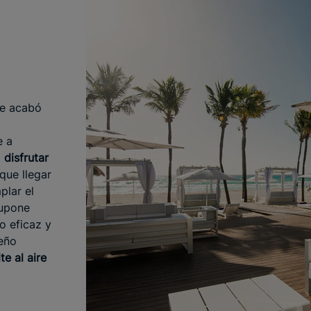
Se acabó
e a
a
disfrutar
que llegar
plar el
supone
o eficaz y
eño
te al aire