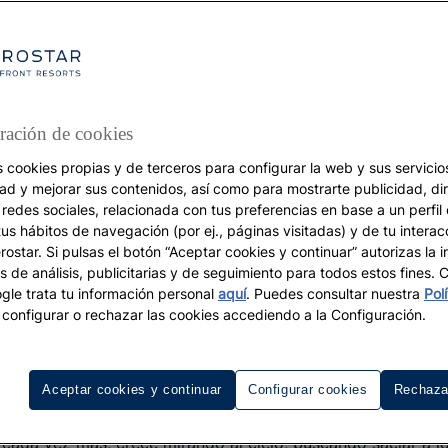
ración de cookies
s cookies propias y de terceros para configurar la web y sus servicios
dad y mejorar sus contenidos, así como para mostrarte publicidad, di
VACACIONES
 redes sociales, relacionada con tus preferencias en base a un perfil
Hoteles con terraza
tus hábitos de navegación (por ej., páginas visitadas) y de tu interac
ostar. Si pulsas el botón “Aceptar cookies y continuar” autorizas la i
 nueva era de las terra
s de análisis, publicitarias y de seguimiento para todos estos fines.
le trata tu información personal
aquí
. Puedes consultar nuestra
Pol
configurar o rechazar las cookies accediendo a la Configuración.
Mucho más que buenas vistas
Aceptar cookies y continuar
Configurar cookies
Rechaza
, cada vez más, crece mirando al cielo, buscando saciar a l