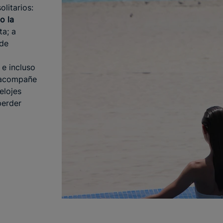
litarios:
o la
a; a
 de
 e incluso
s acompañe
elojes
perder