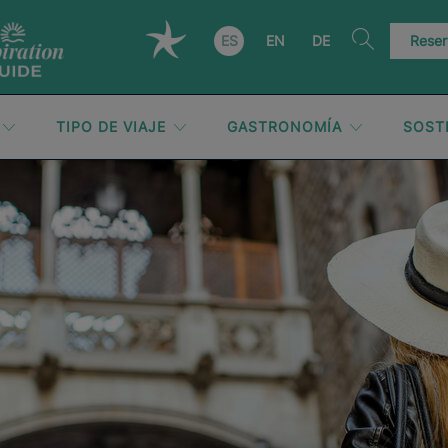
ES
EN
DE
Reser
TIPO DE VIAJE
GASTRONOMÍA
SOST