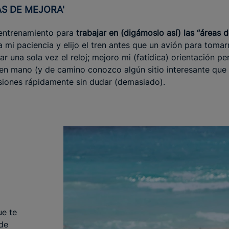
AS DE MEJORA'
 entrenamiento para
trabajar en (digámoslo así) las “áreas d
mi paciencia y elijo el tren antes que un avión para toma
ar una sola vez el reloj; mejoro mi (fatídica) orientación p
n mano (y de camino conozco algún sitio interesante que no
siones rápidamente sin dudar (demasiado).
ue te
 de