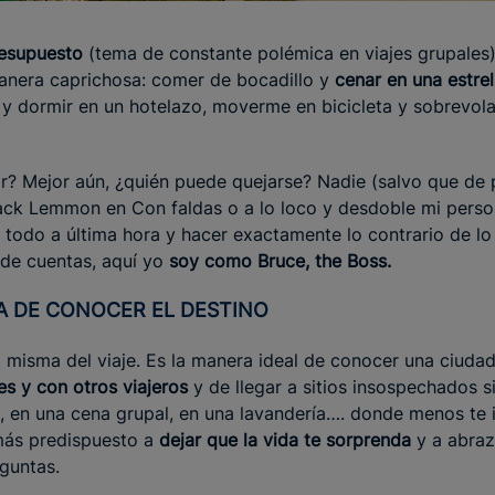
resupuesto
(tema de constante polémica en viajes grupales
anera caprichosa: comer de bocadillo y
cenar en una estrel
 y dormir en un hotelazo, moverme en bicicleta y sobrevola
r? Mejor aún, ¿quién puede quejarse? Nadie (salvo que de 
ack Lemmon en Con faldas o a lo loco y desdoble mi persona
 todo a última hora y hacer exactamente lo contrario de l
 de cuentas, aquí yo
soy como Bruce, the Boss.
A DE CONOCER EL DESTINO
ia misma del viaje. Es la manera ideal de conocer una ciudad
es y con otros viajeros
y de llegar a sitios insospechados s
, en una cena grupal, en una lavandería…. donde menos te
más predispuesto a
dejar que la vida te sorprenda
y a abraz
guntas.