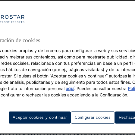
ración de cookies
s cookies propias y de terceros para configurar la web y sus servicios
VACACIONES
dad y mejorar sus contenidos, así como para mostrarte publicidad, di
 redes sociales, relacionada con tus preferencias en base a un perfil
Viajar solo
tus hábitos de navegación (por ej., páginas visitadas) y de tu interac
r qué me gusta viajar 
ostar. Si pulsas el botón “Aceptar cookies y continuar” autorizas la i
s de análisis, publicitarias y de seguimiento para todos estos fines.
compañía
le trata tu información personal
aquí
. Puedes consultar nuestra
Pol
configurar o rechazar las cookies accediendo a la Configuración.
Viajar solo tiene muchas ventajas
Aceptar cookies y continuar
Configurar cookies
Rechaza
ar de todas las formas posibles: en pareja, con amigos, en 
empre he pensado que gran parte del éxito de una escapada