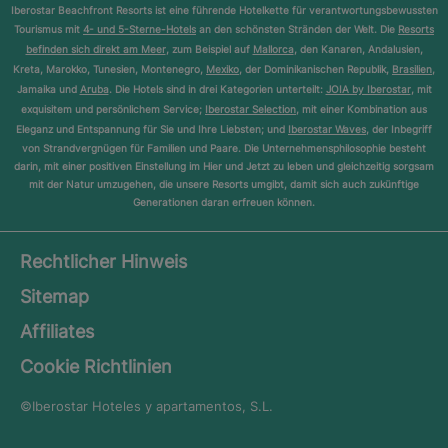
Iberostar Beachfront Resorts ist eine führende Hotelkette für verantwortungsbewussten
Tourismus mit
4- und 5-Sterne-Hotels
an den schönsten Stränden der Welt. Die
Resorts
befinden sich direkt am Meer
, zum Beispiel auf
Mallorca
, den Kanaren, Andalusien,
Kreta, Marokko, Tunesien, Montenegro,
Mexiko
, der Dominikanischen Republik,
Brasilien
,
Jamaika und
Aruba
. Die Hotels sind in drei Kategorien unterteilt:
JOIA by Iberostar
, mit
exquisitem und persönlichem Service;
Iberostar Selection
, mit einer Kombination aus
Eleganz und Entspannung für Sie und Ihre Liebsten; und
Iberostar Waves
, der Inbegriff
von Strandvergnügen für Familien und Paare. Die Unternehmensphilosophie besteht
darin, mit einer positiven Einstellung im Hier und Jetzt zu leben und gleichzeitig sorgsam
mit der Natur umzugehen, die unsere Resorts umgibt, damit sich auch zukünftige
Generationen daran erfreuen können.
Rechtlicher Hinweis
Sitemap
Affiliates
Cookie Richtlinien
©Iberostar
Hoteles y apartamentos, S.L.