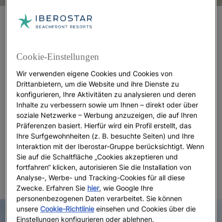
Doctor Fourquet, die Straße der Kunst
Lavapiés
ist ein multikulturelles Viertel, ja, aber auch
Cookie-Einstellungen
eines der kunstreichsten in Madrid. Eine seiner
Straßen, Doctor Fourquet,
vereint alleine etwa
Wir verwenden eigene Cookies und Cookies von
fünfzehn Galerien für zeitgenössische Kunst,
die für
Drittanbietern, um die Website und ihre Dienste zu
Kunstliebhaber und Sammler ein Muss sind und alle
konfigurieren, Ihre Aktivitäten zu analysieren und deren
Bereiche abdecken, von Skulptur über Malerei bis
Inhalte zu verbessern sowie um Ihnen – direkt oder über
soziale Netzwerke – Werbung anzuzeigen, die auf Ihren
hin zu Zeichnung. Helga de Alvear, Alegría und
Präferenzen basiert. Hierfür wird ein Profil erstellt, das
Espacio Mínimo sind nur einige davon. Übrigens
Ihre Surfgewohnheiten (z. B. besuchte Seiten) und Ihre
sehr nah an der Gegend, die als
das Kunstdreieck
Interaktion mit der Iberostar-Gruppe berücksichtigt. Wenn
von Madrid bekannt ist, mit den Museen Reina Sofía,
Sie auf die Schaltfläche „Cookies akzeptieren und
Thyssen und Prado an der Spitze.
fortfahren“ klicken, autorisieren Sie die Installation von
Analyse-, Werbe- und Tracking-Cookies für all diese
Zwecke. Erfahren Sie
hier
, wie Google Ihre
personenbezogenen Daten verarbeitet. Sie können
unsere
Cookie-Richtlinie
einsehen und Cookies über die
Einstellungen konfigurieren oder ablehnen.