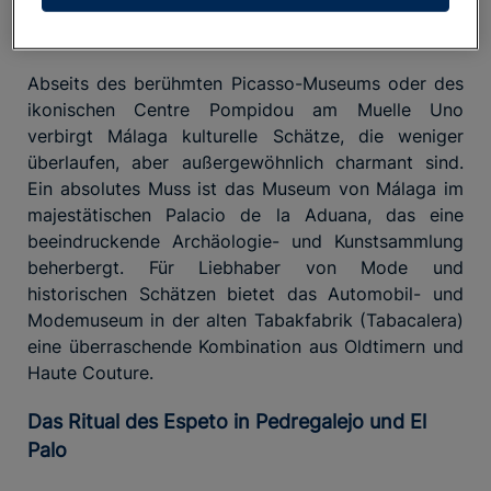
Die geheimen Museen, die Sie nicht verpassen
sollten
Abseits des berühmten Picasso-Museums oder des
ikonischen Centre Pompidou am Muelle Uno
verbirgt Málaga kulturelle Schätze, die weniger
überlaufen, aber außergewöhnlich charmant sind.
Ein absolutes Muss ist das Museum von Málaga im
majestätischen Palacio de la Aduana, das eine
beeindruckende Archäologie- und Kunstsammlung
beherbergt. Für Liebhaber von Mode und
historischen Schätzen bietet das Automobil- und
Modemuseum in der alten Tabakfabrik (Tabacalera)
eine überraschende Kombination aus Oldtimern und
Haute Couture.
Das Ritual des Espeto in Pedregalejo und El
Palo