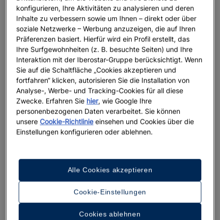
Erlebnisse zu entdecken.
konfigurieren, Ihre Aktivitäten zu analysieren und deren
Inhalte zu verbessern sowie um Ihnen – direkt oder über
Route durch das Soho-Viertel: Der Puls der
soziale Netzwerke – Werbung anzuzeigen, die auf Ihren
urbanen Kunst
Präferenzen basiert. Hierfür wird ein Profil erstellt, das
Ihre Surfgewohnheiten (z. B. besuchte Seiten) und Ihre
Das Barrio de las Artes, auch Soho genannt, ist das
Interaktion mit der Iberostar-Gruppe berücksichtigt. Wenn
Sie auf die Schaltfläche „Cookies akzeptieren und
perfekte Beispiel für Málagas Verwandlung. Was
fortfahren“ klicken, autorisieren Sie die Installation von
einst ein reines Wohn- und Durchgangsviertel war,
Analyse-, Werbe- und Tracking-Cookies für all diese
ist dank des Projekts MAUS (Málaga Arte Urbano
Zwecke. Erfahren Sie
hier
, wie Google Ihre
Soho) zu einer Open-Air-Leinwand geworden. Bei
personenbezogenen Daten verarbeitet. Sie können
einem Spaziergang durch die Straßen lohnt sich der
unsere
Cookie-Richtlinie
einsehen und Cookies über die
Blick nach oben, um atemberaubende Wandgemälde
Einstellungen konfigurieren oder ablehnen.
internationaler Künstler wie Obey oder D*Face zu
entdecken. Nach dem Rundgang gibt es nichts
Besseres, als einen Kaffeespezialität in den
Alle Cookies akzeptieren
modernen Cafés zu genießen oder das Teatro del
Soho CaixaBank zu besuchen, um in die lokale
Cookie-Einstellungen
Theaterszene einzutauchen.
Cookies ablehnen