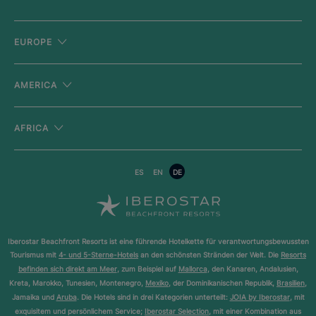
EUROPE
AMERICA
AFRICA
ES
EN
DE
Iberostar Beachfront Resorts ist eine führende Hotelkette für verantwortungsbewussten
Tourismus mit
4- und 5-Sterne-Hotels
an den schönsten Stränden der Welt. Die
Resorts
befinden sich direkt am Meer
, zum Beispiel auf
Mallorca
, den Kanaren, Andalusien,
Kreta, Marokko, Tunesien, Montenegro,
Mexiko
, der Dominikanischen Republik,
Brasilien
,
Jamaika und
Aruba
. Die Hotels sind in drei Kategorien unterteilt:
JOIA by Iberostar
, mit
exquisitem und persönlichem Service;
Iberostar Selection
, mit einer Kombination aus