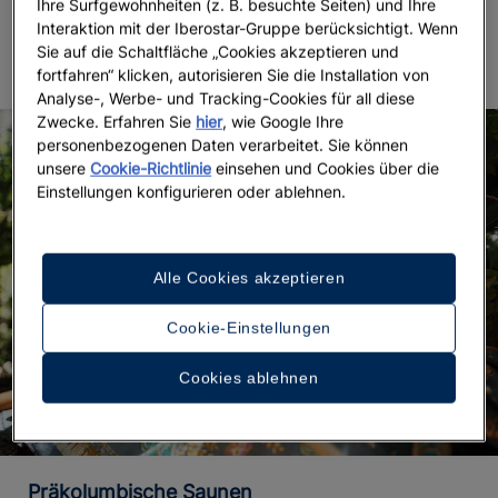
Treffsicherheit), dass 2012 die Apokalypse
Ihre Surfgewohnheiten (z. B. besuchte Seiten) und Ihre
Interaktion mit der Iberostar-Gruppe berücksichtigt. Wenn
bevorstehen würde.
Sie auf die Schaltfläche „Cookies akzeptieren und
fortfahren“ klicken, autorisieren Sie die Installation von
Analyse-, Werbe- und Tracking-Cookies für all diese
Zwecke. Erfahren Sie
hier
, wie Google Ihre
personenbezogenen Daten verarbeitet. Sie können
unsere
Cookie-Richtlinie
einsehen und Cookies über die
Einstellungen konfigurieren oder ablehnen.
Alle Cookies akzeptieren
Cookie-Einstellungen
Cookies ablehnen
Präkolumbische Saunen