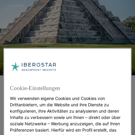
Wir wissen von den Maya, dass sie zwischen 2000
Cookie-Einstellungen
v. Chr. und 1500 n. Chr. im Südosten
Mexikos
gelebt
Wir verwenden eigene Cookies und Cookies von
haben. Dass sie unglaubliche Anlagen, wie Chichen
Drittanbietern, um die Website und ihre Dienste zu
Itzá, Tulum oder Tikal, gebaut haben. Dass sie
konfigurieren, Ihre Aktivitäten zu analysieren und deren
bedeutende Astronomen waren und ihr eigenes
Inhalte zu verbessern sowie um Ihnen – direkt oder über
Schriftsystem erfanden. Und dass sie davon
soziale Netzwerke – Werbung anzuzeigen, die auf Ihren
träumten (mit einer nicht allzu genauen
Präferenzen basiert. Hierfür wird ein Profil erstellt, das