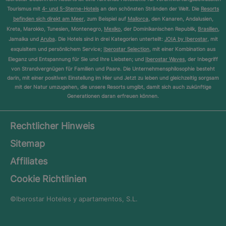
Tourismus mit
4- und 5-Sterne-Hotels
an den schönsten Stränden der Welt. Die
Resorts
befinden sich direkt am Meer
, zum Beispiel auf
Mallorca
, den Kanaren, Andalusien,
Kreta, Marokko, Tunesien, Montenegro,
Mexiko
, der Dominikanischen Republik,
Brasilien
,
Jamaika und
Aruba
. Die Hotels sind in drei Kategorien unterteilt:
JOIA by Iberostar
, mit
exquisitem und persönlichem Service;
Iberostar Selection
, mit einer Kombination aus
Eleganz und Entspannung für Sie und Ihre Liebsten; und
Iberostar Waves
, der Inbegriff
von Strandvergnügen für Familien und Paare. Die Unternehmensphilosophie besteht
darin, mit einer positiven Einstellung im Hier und Jetzt zu leben und gleichzeitig sorgsam
mit der Natur umzugehen, die unsere Resorts umgibt, damit sich auch zukünftige
Generationen daran erfreuen können.
Rechtlicher Hinweis
Sitemap
Affiliates
Cookie Richtlinien
©Iberostar
Hoteles y apartamentos, S.L.