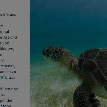
n Sie und
re
er
auf
he Art und
t von
lklaren,
ne
ihr
artpunkt,
amilie
zu
riffs
, das
 Küste das
tz.
gen die
f Moon