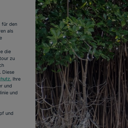
 für den
en als
ie
e die
tour zu
ch
 Diese
chutz.
Ihre
er und
inie und
upf und