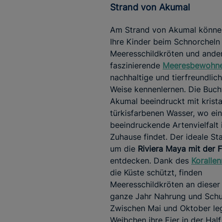
Strand von Akumal
Am Strand von Akumal könne
Ihre Kinder beim Schnorcheln
Meeresschildkröten und ande
faszinierende
Meeresbewohn
nachhaltige und tierfreundlic
Weise kennenlernen. Die Buch
Akumal beeindruckt mit kristal
türkisfarbenen Wasser, wo ei
beeindruckende Artenvielfalt 
Zuhause findet. Der ideale St
um die
Riviera Maya mit der F
entdecken. Dank des
Korallen
die Küste schützt, finden
Meeresschildkröten an dieser
ganze Jahr Nahrung und Schu
Zwischen Mai und Oktober le
Weibchen ihre Eier in der Hal