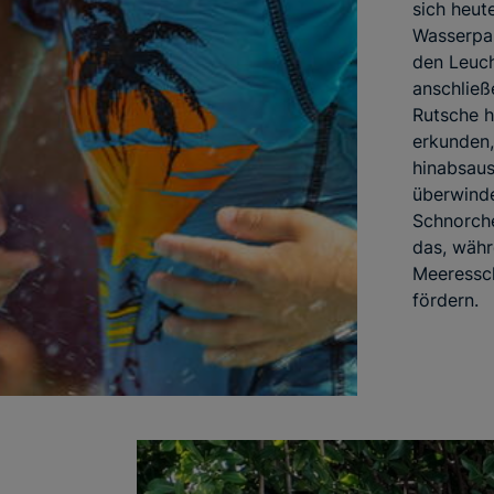
sich heut
Wasserpar
den Leuch
anschließ
Rutsche h
erkunden,
hinabsaus
überwind
Schnorche
das, währ
Meeressc
fördern.