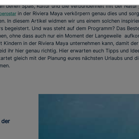
an denen Spaß, Kultur und die Verbundenheit mit der Natur j
in der Riviera Maya verkörpern genau dies und sorg
berostar
en. In diesem Artikel widmen wir uns einem solchen inspirie
s begeistert. Und was steht auf dem Programm? Das Beste
nen, ohne dass auch nur ein Moment der Langeweile aufko
 Kindern in der Riviera Maya unternehmen kann, damit der
eid ihr hier genau richtig. Hier erwarten euch Tipps und Ide
tartet gleich mit der Planung eures nächsten Urlaubs und d
men.