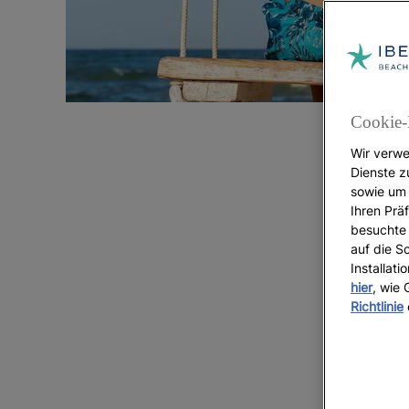
Cookie-
Wir verwe
Dienste z
sowie um 
W
Ihren Präf
besuchte 
auf die S
Installat
hier
, wie
Richtlinie