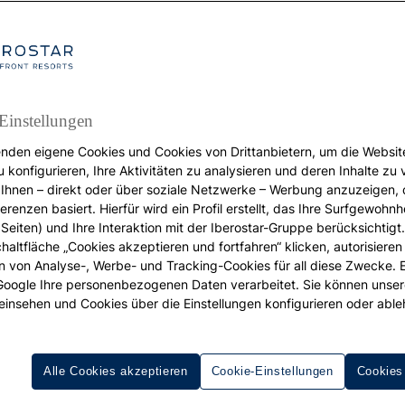
Einstellungen
nden eigene Cookies und Cookies von Drittanbietern, um die Websit
URLAUB
u konfigurieren, Ihre Aktivitäten zu analysieren und deren Inhalte zu
Ihnen – direkt oder über soziale Netzwerke – Werbung anzuzeigen, 
as man mit Kindern 
erenzen basiert. Hierfür wird ein Profil erstellt, das Ihre Surfgewohnhe
Seiten) und Ihre Interaktion mit der Iberostar-Gruppe berücksichtigt
chaltfläche „Cookies akzeptieren und fortfahren“ klicken, autorisieren
der Riviera Maya
ion von Analyse-, Werbe- und Tracking-Cookies für all diese Zwecke. 
 Google Ihre personenbezogenen Daten verarbeitet. Sie können unse
unternehmen kann
einsehen und Cookies über die Einstellungen konfigurieren oder able
Alle Cookies akzeptieren
Cookie-Einstellungen
Cookies