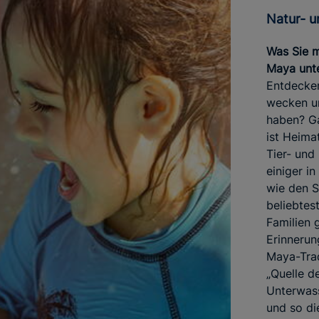
Natur-
Was Sie m
Maya unt
Entdecker
wecken un
haben? Ga
ist Heima
Tier- und 
einiger i
wie den S
beliebtes
Familien 
Erinnerun
Maya-Trad
„Quelle d
Unterwas
und so di