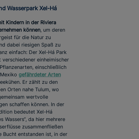
 und Wasserpark Xel-Há
it Kindern in der Riviera
ernehmen können
, um deren
geist für die Natur zu
d dabei riesigen Spaß zu
nz einfach: Der Xel-Há Park
t verschiedener einheimischer
Pflanzenarten, einschließlich
n Mexiko
gefährdeter Arten
eekühen. Er zählt zu den
ten Orten nahe Tulum, wo
gemeinsam wertvolle
gen schaffen können. In der
ition bedeutet Xel-Há
es Wassers“, da hier mehrere
serflüsse zusammenfließen
e Bucht entstanden ist, in der