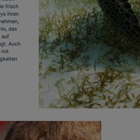
e frisch
ys ihren
 nehmen,
nis, das
 auf
ngt. Auch
 mit
igkeiten