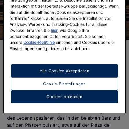
Ihre Surfgewohnheiten (z. B. besuchte Seiten) und Ihre
Interaktion mit der Iberostar-Gruppe berücksichtigt. Wenn
Sie auf die Schaltfläche „Cookies akzeptieren und
fortfahren“ klicken, autorisieren Sie die Installation von
Analyse-, Werbe- und Tracking-Cookies für all diese
Zwecke. Erfahren Sie
hier
, wie Google Ihre
personenbezogenen Daten verarbeitet. Sie können
unsere
Cookie-Richtlinie
einsehen und Cookies über die
Erkunden Sie die Altstadt und ihre
Einstellungen konfigurieren oder ablehnen.
geschichtsträchtigen Gassen
Wussten Sie, dass die Altstadt von Cádiz zu den
Alle Cookies akzeptieren
ältesten Europas zählt?
Gegründet wurde sie von
den Phöniziern bereits um 1100 v. Chr., gemeinsam
Cookie-Einstellungen
mit dem Viertel El Pópulo. Ihr Stadtbild lädt dazu
ein, sich in einem Labyrinth aus schmalen Gassen zu
Cookies ablehnen
verlieren – Gassen, die nach Meeresluft und
frittiertem Fisch duften, während Sie im Rhythmus
des Lebens spazieren, das in den belebten Bars und
auf den Plätzen pulsiert, etwa auf der Plaza del