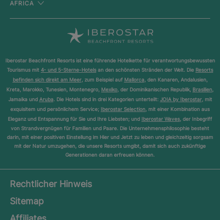
AFRICA
Iberostar Beachfront Resorts ist eine führende Hotelkette für verantwortungsbewussten
Tourismus mit
4- und 5-Sterne-Hotels
an den schönsten Stränden der Welt. Die
Resorts
befinden sich direkt am Meer
, zum Beispiel auf
Mallorca
, den Kanaren, Andalusien,
Kreta, Marokko, Tunesien, Montenegro,
Mexiko
, der Dominikanischen Republik,
Brasilien
,
Jamaika und
Aruba
. Die Hotels sind in drei Kategorien unterteilt:
JOIA by Iberostar
, mit
exquisitem und persönlichem Service;
Iberostar Selection
, mit einer Kombination aus
Eleganz und Entspannung für Sie und Ihre Liebsten; und
Iberostar Waves
, der Inbegriff
von Strandvergnügen für Familien und Paare. Die Unternehmensphilosophie besteht
darin, mit einer positiven Einstellung im Hier und Jetzt zu leben und gleichzeitig sorgsam
mit der Natur umzugehen, die unsere Resorts umgibt, damit sich auch zukünftige
Generationen daran erfreuen können.
Rechtlicher Hinweis
Sitemap
Affiliates