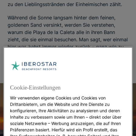
zu den Lieblingsstränden der Einheimischen zählt.
Während die Sonne langsam hinter dem feinen,
goldenen Sand versinkt, werden Sie verstehen,
warum die Playa de la Caleta alle in ihren Bann
zieht, die sie einmal besuchen. Man sagt, wer einmal
hier war, kehrt immer wieder zurück – ganz wie zu
den Hotels in Andalusien. Und wir werden
gemeinsam an diesen besonderen Ort zurückkehren.
Cookie-Einstellungen
Wir verwenden eigene Cookies und Cookies von
Drittanbietern, um die Website und ihre Dienste zu
konfigurieren, Ihre Aktivitäten zu analysieren und deren
Inhalte zu verbessern sowie um Ihnen – direkt oder über
soziale Netzwerke – Werbung anzuzeigen, die auf Ihren
Präferenzen basiert. Hierfür wird ein Profil erstellt, das