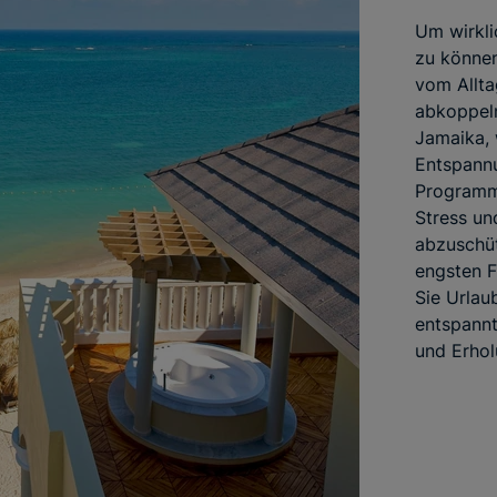
Um wirkli
zu können
vom Allta
abkoppel
Jamaika, 
Entspann
Programm 
Stress un
abzuschüt
engsten 
Sie Urlau
entspannt
und Erho