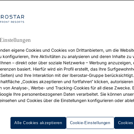
Einstellungen
nden eigene Cookies und Cookies von Drittanbietern, um die Websit
u konfigurieren, Ihre Aktivitäten zu analysieren und deren Inhalte zu
URLAUB
Ihnen – direkt oder über soziale Netzwerke – Werbung anzuzeigen, 
erenzen basiert. Hierfür wird ein Profil erstellt, das Ihre Surfgewohnhe
rlaub mit Freunden: d
Seiten) und Ihre Interaktion mit der Iberostar-Gruppe berücksichtigt
chaltfläche „Cookies akzeptieren und fortfahren“ klicken, autorisieren
sten Reiseziele weltw
ion von Analyse-, Werbe- und Tracking-Cookies für all diese Zwecke. 
 Google Ihre personenbezogenen Daten verarbeitet. Sie können unse
einsehen und Cookies über die Einstellungen konfigurieren oder able
Alle Cookies akzeptieren
Cookie-Einstellungen
Cookies
n unvergesslichen
Urlaub mit Freunden
machen? Ein Urlaub, 