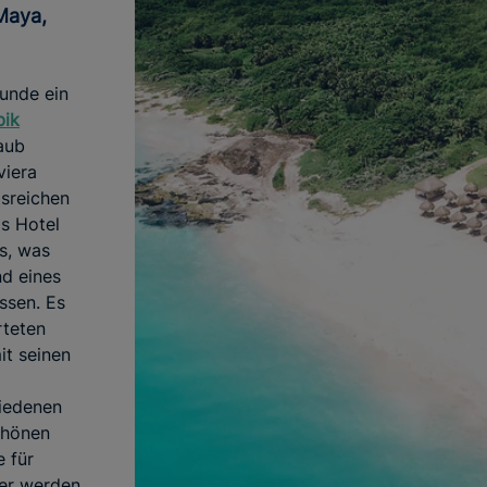
eunde ein
bik
aub
viera
isreichen
as Hotel
s, was
d eines
ssen. Es
rteten
it seinen
hiedenen
chönen
 für
ier werden