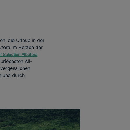
en, die Urlaub in der
ufera im Herzen der
r Selection Albufera
riösesten All-
nvergesslichen
h und durch