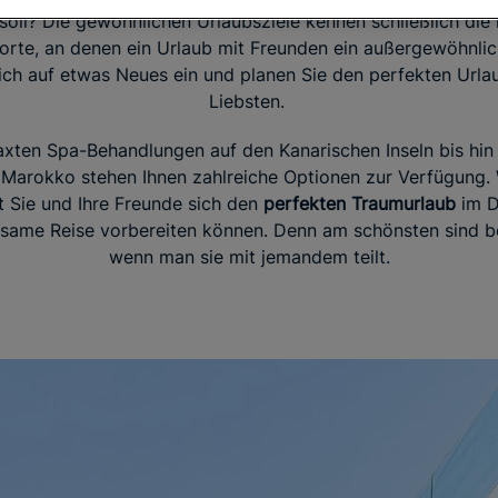
oll? Die gewöhnlichen Urlaubsziele kennen schließlich die 
orte, an denen ein Urlaub mit Freunden ein außergewöhnlic
ich auf etwas Neues ein und planen Sie den perfekten Urlau
Liebsten.
axten Spa-Behandlungen auf den Kanarischen Inseln bis hin 
 Marokko stehen Ihnen zahlreiche Optionen zur Verfügung. 
t Sie und Ihre Freunde sich den
perfekten Traumurlaub
im De
nsame Reise vorbereiten können. Denn am schönsten sind
wenn man sie mit jemandem teilt.