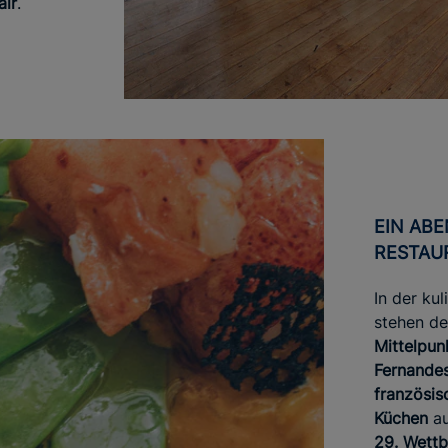
air
.
EIN ABENDESSEN IM
RESTAU
In der ku
stehen de
Mittelpun
Fernande
französis
Küchen
au
29. Wett