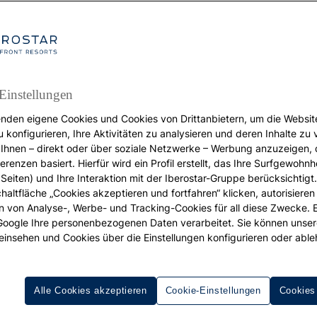
Einstellungen
nden eigene Cookies und Cookies von Drittanbietern, um die Websit
URLAUB
u konfigurieren, Ihre Aktivitäten zu analysieren und deren Inhalte zu
Ihnen – direkt oder über soziale Netzwerke – Werbung anzuzeigen, 
Luxusurlaub in Portugal
erenzen basiert. Hierfür wird ein Profil erstellt, das Ihre Surfgewohnhe
inzigartige Erlebnisse 
Seiten) und Ihre Interaktion mit der Iberostar-Gruppe berücksichtigt
chaltfläche „Cookies akzeptieren und fortfahren“ klicken, autorisieren
Lissabon
ion von Analyse-, Werbe- und Tracking-Cookies für all diese Zwecke. 
 Google Ihre personenbezogenen Daten verarbeitet. Sie können unse
einsehen und Cookies über die Einstellungen konfigurieren oder able
 besten Pläne, um einen unvergesslichen Urlaub in Portuga
verbringen
Alle Cookies akzeptieren
Cookie-Einstellungen
Cookies