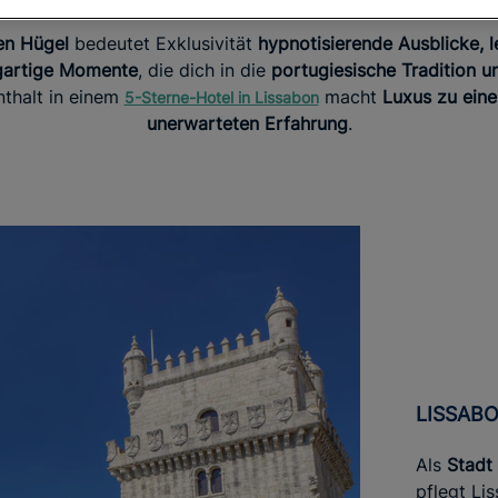
en Hügel
bedeutet Exklusivität
hypnotisierende Ausblicke, l
gartige Momente
, die dich in die
portugiesische Tradition u
nthalt in einem
macht
Luxus zu ein
5-Sterne-Hotel in Lissabon
unerwarteten Erfahrung
.
LISSAB
Als
Stadt
pflegt Li