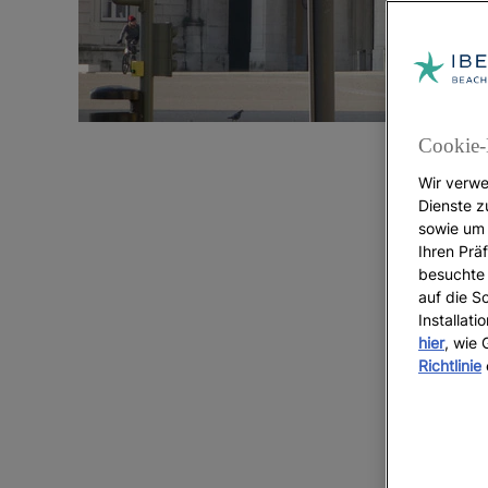
Cookie-
Wir verwe
Dienste z
sowie um 
Ihren Präf
E
besuchte 
auf die S
Installat
hier
, wie
Richtlinie
Die