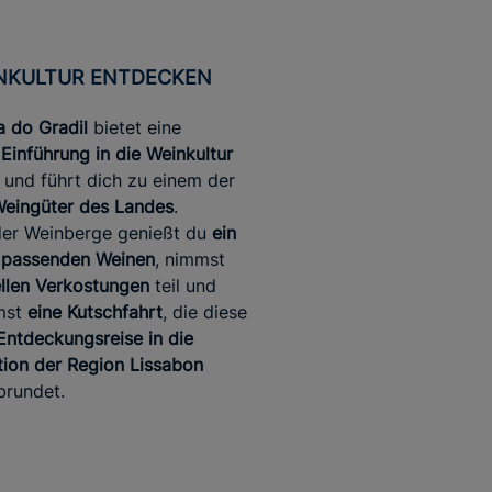
EINKULTUR ENTDECKEN
a do Gradil
bietet eine
 Einführung in die Weinkultur
und führt dich zu einem der
Weingüter des Landes
.
der Weinberge genießt du
ein
 passenden Weinen
, nimmst
ellen Verkostungen
teil und
mst
eine Kutschfahrt
, die diese
Entdeckungsreise in die
tion der Region Lissabon
brundet.