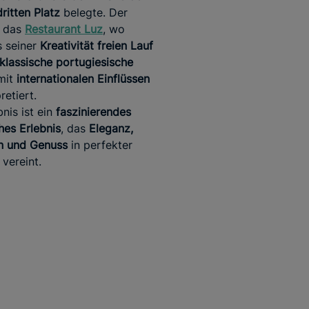
dritten Platz
belegte. Der
t das
Restaurant Luz
, wo
s seiner
Kreativität freien Lauf
klassische portugiesische
mit
internationalen Einflüssen
retiert.
nis ist ein
faszinierendes
hes Erlebnis
, das
Eleganz,
n und Genuss
in perfekter
vereint.