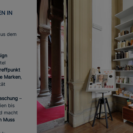
us dem
ign
tel
reffpunkt
de Marken
,
tät
raschung
–
ien bis
nd macht
n Muss