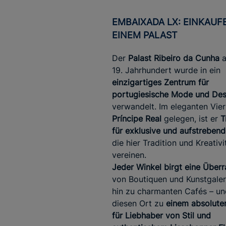
EMBAIXADA LX: EINKAUFEN IN
EINEM PALAST
Der
Palast Ribeiro da Cunha
a
19. Jahrhundert wurde in ein
einzigartiges Zentrum für
portugiesische Mode und Des
verwandelt. Im eleganten Vier
Príncipe Real
gelegen, ist er
T
für exklusive und aufstreben
die hier Tradition und Kreativi
vereinen.
Jeder Winkel birgt eine Über
von Boutiquen und Kunstgaler
hin zu charmanten Cafés – u
diesen Ort zu
einem absolute
für Liebhaber von Stil und