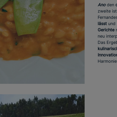
Ano
den
zweite is
Fernande
lässt
und
Gerichte
neu interp
Das Ergeb
kulinarisc
Innovatio
Harmonie 