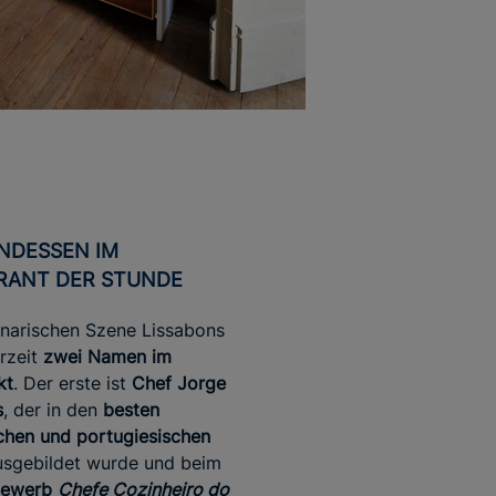
RANT DER STUNDE
linarischen Szene Lissabons
rzeit
zwei Namen im
kt
. Der erste ist
Chef Jorge
s
, der in den
besten
chen und portugiesischen
sgebildet wurde und beim
bewerb
Chefe Cozinheiro do