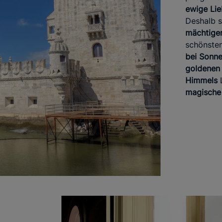
ewige Li
Deshalb s
mächtigen
schönsten
bei Sonn
goldenen 
Himmels
L
magische