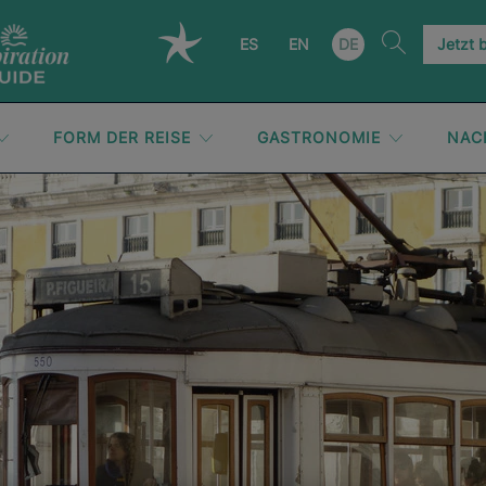
ES
EN
DE
Jetzt 
FORM DER REISE
GASTRONOMIE
NAC