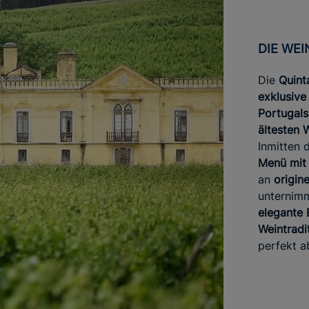
DIE W
Die
Quint
exklusive
Portugals
ältesten 
Inmitten 
Menü mit
an
origin
unternim
elegante 
Weintradi
perfekt a