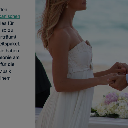
 den
kanischen
les für
g so zu
erträumt
itspaket
,
Sie haben
monie am
für die
-Musik
einem