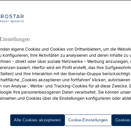
Einstellungen
nden eigene Cookies und Cookies von Drittanbietern, um die Websit
URLAUB
u konfigurieren, Ihre Aktivitäten zu analysieren und deren Inhalte zu
Ihnen – direkt oder über soziale Netzwerke – Werbung anzuzeigen, 
Hotels für Hochzeiten Iberostar
erenzen basiert. Hierfür wird ein Profil erstellt, das Ihre Surfgewohnhe
“Ja, ich will”
Seiten) und Ihre Interaktion mit der Iberostar-Gruppe berücksichtigt
chaltfläche „Cookies akzeptieren und fortfahren“ klicken, autorisieren
ion von Analyse-, Werbe- und Tracking-Cookies für all diese Zwecke. 
Sie den glücklichsten Tag Ihres Lebens in einem Luxushotel
 Google Ihre personenbezogenen Daten verarbeitet. Sie können unse
einsehen und Cookies über die Einstellungen konfigurieren oder able
exklusivsten Services
Alle Cookies akzeptieren
Cookie-Einstellungen
Cookies
ein Ereignis, an das Sie und Ihr Partner sich immer erinnern