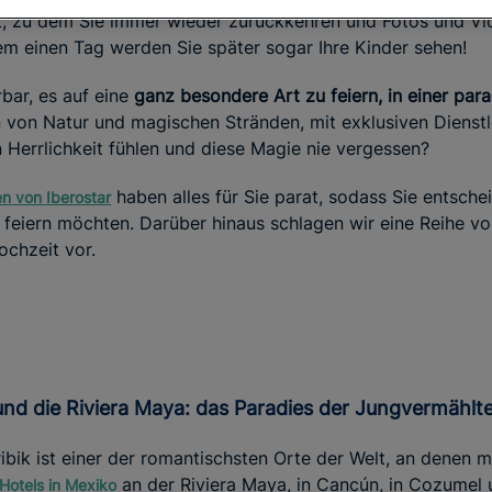
t, zu dem Sie immer wieder zurückkehren und Fotos und V
m einen Tag werden Sie später sogar Ihre Kinder sehen!
bar, es auf eine
ganz besondere Art zu feiern, in einer par
 von Natur und magischen Stränden, mit exklusiven Dienstl
n Herrlichkeit fühlen und diese Magie nie vergessen?
haben alles für Sie parat, sodass Sie entsch
en von Iberostar
 feiern möchten. Darüber hinaus schlagen wir eine Reihe von
ochzeit vor.
und die Riviera Maya: das Paradies der Jungvermählt
ibik ist einer der romantischsten Orte der Welt, an denen m
an der Riviera Maya, in Cancún, in Cozumel 
-Hotels in Mexiko