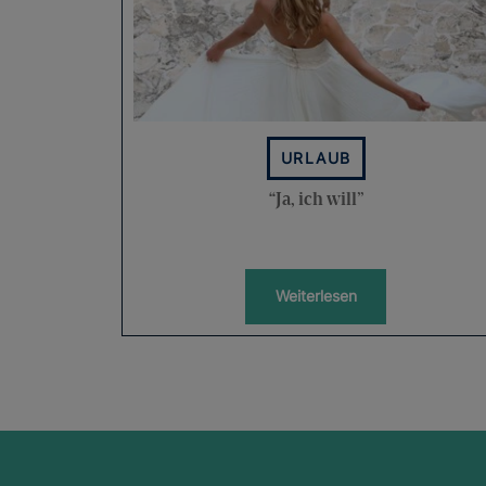
URLAUB
“Ja, ich will”
Weiterlesen