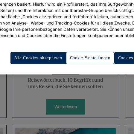
erenzen basiert. Hierfür wird ein Profil erstellt, das Ihre Surfgewohnhe
Seiten) und Ihre Interaktion mit der Iberostar-Gruppe berücksichtigt
chaltfläche „Cookies akzeptieren und fortfahren“ klicken, autorisieren
ion von Analyse-, Werbe- und Tracking-Cookies für all diese Zwecke. 
 Google Ihre personenbezogenen Daten verarbeitet. Sie können unse
einsehen und Cookies über die Einstellungen konfigurieren oder able
Alle Cookies akzeptieren
Cookie-Einstellungen
Cookies
URLAUB
Reisewörterbuch: 10 Begriffe rund
ums Reisen, die Sie kennen sollten
Weiterlesen