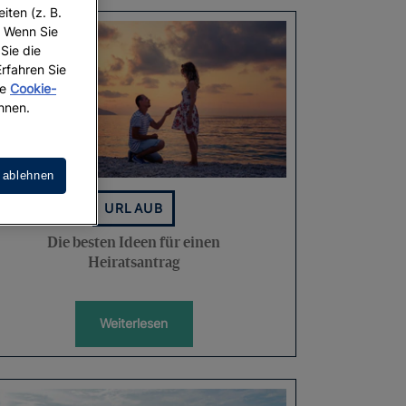
iten (z. B.
. Wenn Sie
 Sie die
Erfahren Sie
re
Cookie-
hnen.
 ablehnen
URLAUB
Die besten Ideen für einen
Heiratsantrag
Weiterlesen