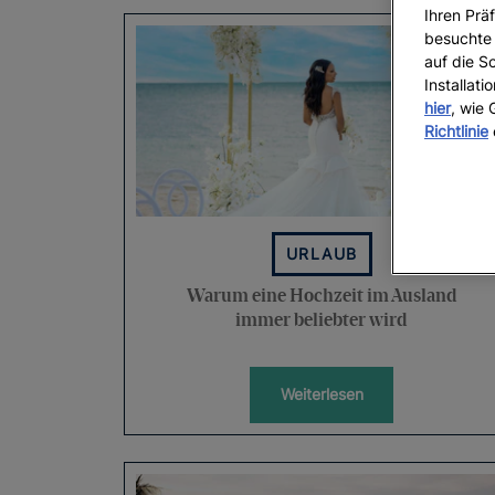
Ihren Präf
besuchte 
auf die S
Installat
hier
, wie
Richtlinie
URLAUB
Warum eine Hochzeit im Ausland
immer beliebter wird
Weiterlesen