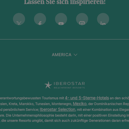
Lassen Sie sich inspirieren!
Instagram
Twitter
Facebook
Youtube
Linkedin
AMERICA
4- und 5-Sterne-Hotels
ür verantwortungsbewussten Tourismus mit
an den schö
Mexiko
usien, Kreta, Marokko, Tunesien, Montenegro,
, der Dominikanischen Rep
Iberostar Selection
und persönlichem Service;
, mit einer Kombination aus Eleg
are. Die Unternehmensphilosophie besteht darin, mit einer positiven Einstellung i
die unsere Resorts umgibt, damit sich auch zukünftige Generationen daran erfr