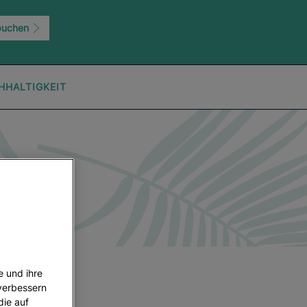
buchen
HHALTIGKEIT
e und ihre
 verbessern
die auf