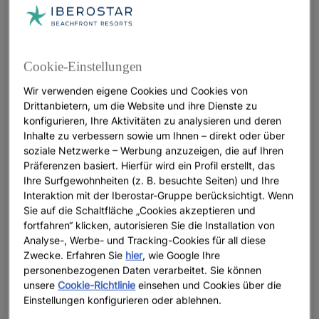
dabei sind, die wirklich zählen
Es gibt genauso viele
kreative Ideen für einen
wie Arten, eine Hochzeit zu feiern.
Heiratsantrag
Cookie-Einstellungen
Welche Form zu Ihnen passt, hängt ganz davon ab,
Wir verwenden eigene Cookies und Cookies von
wie Sie das Leben als Paar gestalten
möchten. Eine
Drittanbietern, um die Website und ihre Dienste zu
Hochzeit muss keine große Veranstaltung mit
konfigurieren, Ihre Aktivitäten zu analysieren und deren
endloser Gästeliste sein. Tatsächlich entscheiden
Inhalte zu verbessern sowie um Ihnen – direkt oder über
sich immer mehr Paare bewusst für das Gegenteil:
soziale Netzwerke – Werbung anzuzeigen, die auf Ihren
Präferenzen basiert. Hierfür wird ein Profil erstellt, das
für
eine intime Feier im kleinen Kreis
. Bei
Ihre Surfgewohnheiten (z. B. besuchte Seiten) und Ihre
sogenannten Micro Weddings wird die Liebe nicht
Interaktion mit der Iberostar-Gruppe berücksichtigt. Wenn
laut inszeniert, sondern wie ein kostbarer Moment
Sie auf die Schaltfläche „Cookies akzeptieren und
mit den Menschen geteilt, die wirklich wichtig sind.
fortfahren“ klicken, autorisieren Sie die Installation von
Vielleicht möchten Sie diesen Tag mit Ihrer besten
Analyse-, Werbe- und Tracking-Cookies für all diese
Freundin oder Ihrem besten Freund, mit Eltern oder
Zwecke. Erfahren Sie
hier
, wie Google Ihre
Kindern feiern oder sogar mit Ihrem vierbeinigen
personenbezogenen Daten verarbeitet. Sie können
unsere
Cookie-Richtlinie
einsehen und Cookies über die
Familienmitglied teilen.
Einstellungen konfigurieren oder ablehnen.
Der Vorteil liegt auf der Hand: Wenn die Gästeliste