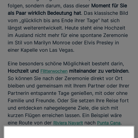
folgen, sondern darum, dass dieser
Moment für Sie
als Paar wirklich Bedeutung hat
. Das klassische Bild
vom „glücklich bis ans Ende ihrer Tage“ hat sich
längst weiterentwickelt. Heute steht eine Hochzeit
im Ausland nicht mehr für eine spontane Zeremonie
im Stil von Marilyn Monroe oder Elvis Presley in
einer Kapelle von Las Vegas.
Eine besonders schöne Möglichkeit besteht darin,
Hochzeit und
miteinander zu verbinden
.
Flitterwochen
So können Sie nach der Zeremonie direkt vor Ort
bleiben und gemeinsam mit Ihrem Partner oder Ihrer
Partnerin entspannte Tage genießen, mit oder ohne
Familie und Freunde. Oder Sie setzen Ihre Reise fort
und entdecken nahegelegene Ziele, die sich mit
kurzen Flügen erreichen lassen. Ein Beispiel wäre
eine Route von der
nach
.
Riviera Nayarit
Punta Cana
Micro Weddings: Wenn nur die Menschen