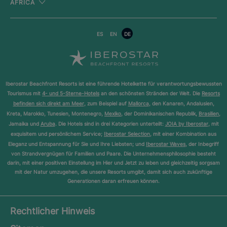
AFRICA
ES
EN
DE
Iberostar Beachfront Resorts ist eine führende Hotelkette für verantwortungsbewussten
Tourismus mit
4- und 5-Sterne-Hotels
an den schönsten Stränden der Welt. Die
Resorts
befinden sich direkt am Meer
, zum Beispiel auf
Mallorca
, den Kanaren, Andalusien,
Kreta, Marokko, Tunesien, Montenegro,
Mexiko
, der Dominikanischen Republik,
Brasilien
,
Jamaika und
Aruba
. Die Hotels sind in drei Kategorien unterteilt:
JOIA by Iberostar
, mit
exquisitem und persönlichem Service;
Iberostar Selection
, mit einer Kombination aus
Eleganz und Entspannung für Sie und Ihre Liebsten; und
Iberostar Waves
, der Inbegriff
von Strandvergnügen für Familien und Paare. Die Unternehmensphilosophie besteht
darin, mit einer positiven Einstellung im Hier und Jetzt zu leben und gleichzeitig sorgsam
mit der Natur umzugehen, die unsere Resorts umgibt, damit sich auch zukünftige
Generationen daran erfreuen können.
Rechtlicher Hinweis