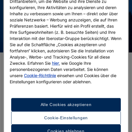
Drittanbietern, um die Website und ihre Dienste zu
konfigurieren, Ihre Aktivitäten zu analysieren und deren
Inhalte zu verbessern sowie um Ihnen – direkt oder über
soziale Netzwerke – Werbung anzuzeigen, die auf Ihren
Präferenzen basiert. Hierfür wird ein Profil erstellt, das
Ihre Surfgewohnheiten (z. B. besuchte Seiten) und Ihre
Interaktion mit der Iberostar-Gruppe berücksichtigt. Wenn
Sie auf die Schaltfläche „Cookies akzeptieren und
fortfahren“ klicken, autorisieren Sie die Installation von
Analyse-, Werbe- und Tracking-Cookies für all diese
Blue Mountains: Jamaika liegt Ihnen zu Füßen
Zwecke. Erfahren Sie
hier
, wie Google Ihre
personenbezogenen Daten verarbeitet. Sie können
Die vom Nebel verborgenen Hügel, die zu den Blue
unsere
Cookie-Richtlinie
einsehen und Cookies über die
Einstellungen konfigurieren oder ablehnen.
Mountains führen, sind eines der besten Beispiele
für die natürliche Schönheit Jamaikas. Durch
tropische Wälder aus Farnen, Bambus, Eukalyptus
und bunten Wildblumen
liegt Ihnen die Insel zu
Alle Cookies akzeptieren
Füßen. Tatsächlich hat dieses Gebirge mit 2.256
Metern den höchsten Punkt der Insel.
Cookie-Einstellungen
Und was ist, wenn der Charme der Landschaft und
Cookies ablehnen