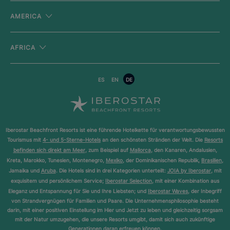
AMERICA
AFRICA
ES
EN
DE
Iberostar Beachfront Resorts ist eine führende Hotelkette für verantwortungsbewussten
Tourismus mit
4- und 5-Sterne-Hotels
an den schönsten Stränden der Welt. Die
Resorts
befinden sich direkt am Meer
, zum Beispiel auf
Mallorca
, den Kanaren, Andalusien,
Kreta, Marokko, Tunesien, Montenegro,
Mexiko
, der Dominikanischen Republik,
Brasilien
,
Jamaika und
Aruba
. Die Hotels sind in drei Kategorien unterteilt:
JOIA by Iberostar
, mit
exquisitem und persönlichem Service;
Iberostar Selection
, mit einer Kombination aus
Eleganz und Entspannung für Sie und Ihre Liebsten; und
Iberostar Waves
, der Inbegriff
von Strandvergnügen für Familien und Paare. Die Unternehmensphilosophie besteht
darin, mit einer positiven Einstellung im Hier und Jetzt zu leben und gleichzeitig sorgsam
mit der Natur umzugehen, die unsere Resorts umgibt, damit sich auch zukünftige
Generationen daran erfreuen können.