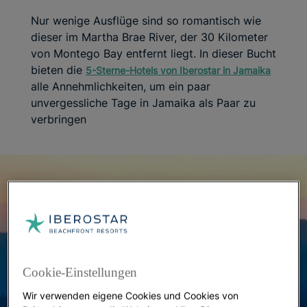
Nur wenige Ausflüge sind so romantisch wie
dieser im Martha Brae River, der 30 Kilometer
von Montego Bay entfernt liegt. In dieser Bucht
bieten die
5-Sterne-Hotels von Iberostar in Jamaika
alle Annehmlichkeiten, um ein paar
unvergessliche Tage in Jamaika als Paar zu
verbringen
Cookie-Einstellungen
Wir verwenden eigene Cookies und Cookies von