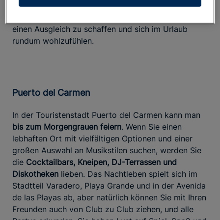
bedrohter Tierarten in ihrem natürlichen
Lebensraum eine wunderbare Möglichkeit sein,
einen Ausgleich zu schaffen und sich im Urlaub
rundum wohlzufühlen.
Puerto del Carmen
In der Touristenstadt Puerto del Carmen kann man
bis zum Morgengrauen feiern
. Wenn Sie einen
lebhaften Ort mit vielfältigen Optionen und einer
großen Auswahl an Musikstilen suchen, werden Sie
die
Cocktailbars, Kneipen, DJ-Terrassen und
Diskotheken
lieben. Das Nachtleben spielt sich im
Stadtteil Varadero, Playa Grande und in der Avenida
de las Playas ab, aber natürlich können Sie mit Ihren
Freunden auch von Club zu Club ziehen, und alle