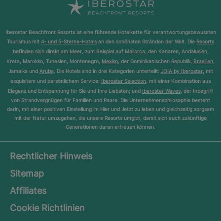
Iberostar Beachfront Resorts ist eine führende Hotelkette für verantwortungsbewussten
Tourismus mit
4- und 5-Sterne-Hotels
an den schönsten Stränden der Welt. Die
Resorts
befinden sich direkt am Meer
, zum Beispiel auf
Mallorca
, den Kanaren, Andalusien,
Kreta, Marokko, Tunesien, Montenegro,
Mexiko
, der Dominikanischen Republik,
Brasilien
,
Jamaika und
Aruba
. Die Hotels sind in drei Kategorien unterteilt:
JOIA by Iberostar
, mit
exquisitem und persönlichem Service;
Iberostar Selection
, mit einer Kombination aus
Eleganz und Entspannung für Sie und Ihre Liebsten; und
Iberostar Waves
, der Inbegriff
von Strandvergnügen für Familien und Paare. Die Unternehmensphilosophie besteht
darin, mit einer positiven Einstellung im Hier und Jetzt zu leben und gleichzeitig sorgsam
mit der Natur umzugehen, die unsere Resorts umgibt, damit sich auch zukünftige
Generationen daran erfreuen können.
Rechtlicher Hinweis
Sitemap
Affiliates
Cookie Richtlinien