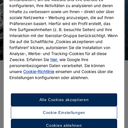
konfigurieren, Ihre Aktivitäten zu analysieren und deren
Inhalte zu verbessern sowie um Ihnen – direkt oder über
soziale Netzwerke – Werbung anzuzeigen, die auf Ihren
Präferenzen basiert. Hierfür wird ein Profil erstellt, das
Ihre Surfgewohnheiten (z. B. besuchte Seiten) und Ihre
Interaktion mit der Iberostar-Gruppe berücksichtigt. Wenn
Sie auf die Schaltfläche „Cookies akzeptieren und
fortfahren“ klicken, autorisieren Sie die Installation von
Analyse-, Werbe- und Tracking-Cookies für all diese
Zwecke. Erfahren Sie
hier
, wie Google Ihre
personenbezogenen Daten verarbeitet. Sie können
Verbringen Sie Ihren Urlaub in einem der Iberostar-
unsere
Cookie-Richtlinie
einsehen und Cookies über die
Hotels, so leisten Sie einen Beitrag zum
nachhaltigen
Einstellungen konfigurieren oder ablehnen.
. Denn alle Hotels nutzen erneuerbare
Tourismus
Energien und beziehen Fisch und Meeresfrüchte aus
verantwortungsvollen Quellen. Und bestimmt
Alle Cookies akzeptieren
stimmen Sie uns zu: auf Lanzarote Party zu machen,
bedeutet nicht, dass man sich nicht für den Schutz
Cookie-Einstellungen
unseres Planeten einsetzen kann! Nach einer
ausgelassenen Partynacht kann das Beobachten
Cookies ablehnen