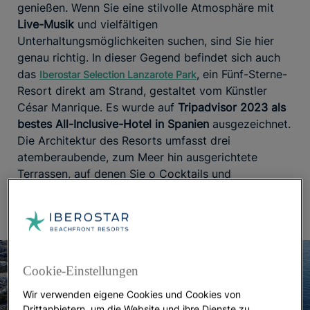
genießen. Wenn Sie eine stilvolle Atmosphäre mit
Live-Musik
und vielfältigen
Unterhaltungsmöglichkeiten suchen, sind Sie hier
genau richtig. In dieser Gegend befindet sich auch
das
, ein Fünf-Sterne-
Iberostar Selection Lanzarote Park
Resort direkt am Strand, gestaltet vom Künstler
César Manrique. Es wurde auf
Tripadvisor 2023 als
bestes All-Inclusive-Hotel in Spanien
ausgezeichnet.
Die Architektur des Resorts umfasst drei
atemberaubende, zum Meer hin ausgerichtete
Terrassen, auf denen Sie o Cocktails und
alkoholfreie Getränke genießen können.
Cookie-Einstellungen
Wir verwenden eigene Cookies und Cookies von
Drittanbietern, um die Website und ihre Dienste zu