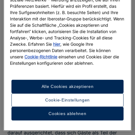
Selection Lanzarote Park
, ein
5-Sterne-Hotel bei Playa
Präferenzen basiert. Hierfür wird ein Profil erstellt, das
, das für Familien und Paare gleichermaßen
Blanca
Ihre Surfgewohnheiten (z. B. besuchte Seiten) und Ihre
konzipiert wurde. Dieses Hotel entführt Sie in eine
Interaktion mit der Iberostar-Gruppe berücksichtigt. Wenn
andere Welt: Die mondähnlichen Landschaften
Sie auf die Schaltfläche „Cookies akzeptieren und
fortfahren“ klicken, autorisieren Sie die Installation von
ringsum bringen Sie der besonderen Energie der
Analyse-, Werbe- und Tracking-Cookies für all diese
Insel ganz nah. Wer mit Kindern reist und ein
Hotel
Zwecke. Erfahren Sie
hier
, wie Google Ihre
sucht, findet hier
mit Wasserrutschen auf Lanzarote
personenbezogenen Daten verarbeitet. Sie können
einen Bereich mit
Wasserrutschen und
unsere
Cookie-Richtlinie
einsehen und Cookies über die
abwechslungsreichen Aktivitäten für Kinder
, perfekt
Einstellungen konfigurieren oder ablehnen.
ergänzt durch einen
exklusiven Erwachsenenbereich
mit Pool
für alle, die Ruhe suchen.
Alle Cookies akzeptieren
Die
drei Zocos
des Hotels, kreisförmige Bauten, die
von der traditionellen Ästhetik der Insel inspiriert
Cookie-Einstellungen
sind, öffnen sich zum Horizont und nehmen Bezug
auf die Felsen der Umgebung. Das besondere
Cookies ablehnen
Design entstand unter der künstlerischen Aufsicht
des
kanarischen Künstlers César Manrique
und ist
darauf ausgerichtet, dass sich Gäste als Teil der