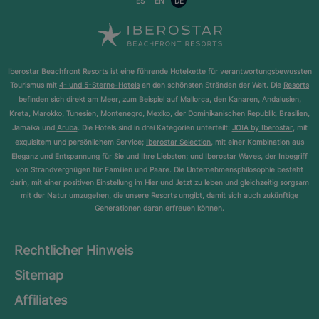
ES
EN
DE
Iberostar Beachfront Resorts ist eine führende Hotelkette für verantwortungsbewussten
Tourismus mit
4- und 5-Sterne-Hotels
an den schönsten Stränden der Welt. Die
Resorts
befinden sich direkt am Meer
, zum Beispiel auf
Mallorca
, den Kanaren, Andalusien,
Kreta, Marokko, Tunesien, Montenegro,
Mexiko
, der Dominikanischen Republik,
Brasilien
,
Jamaika und
Aruba
. Die Hotels sind in drei Kategorien unterteilt:
JOIA by Iberostar
, mit
exquisitem und persönlichem Service;
Iberostar Selection
, mit einer Kombination aus
Eleganz und Entspannung für Sie und Ihre Liebsten; und
Iberostar Waves
, der Inbegriff
von Strandvergnügen für Familien und Paare. Die Unternehmensphilosophie besteht
darin, mit einer positiven Einstellung im Hier und Jetzt zu leben und gleichzeitig sorgsam
mit der Natur umzugehen, die unsere Resorts umgibt, damit sich auch zukünftige
Generationen daran erfreuen können.
Rechtlicher Hinweis
Sitemap
Affiliates