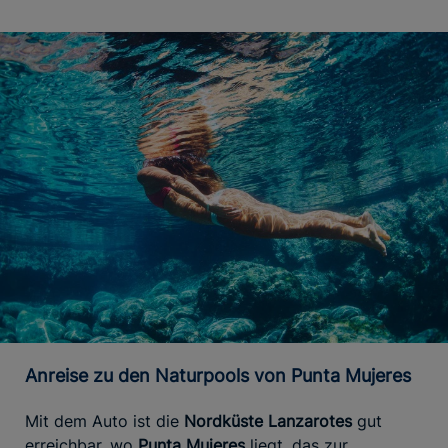
Anreise zu den Naturpools von Punta Mujeres
Mit dem Auto ist die
Nordküste Lanzarotes
gut
erreichbar, wo
Punta Mujeres
liegt, das zur