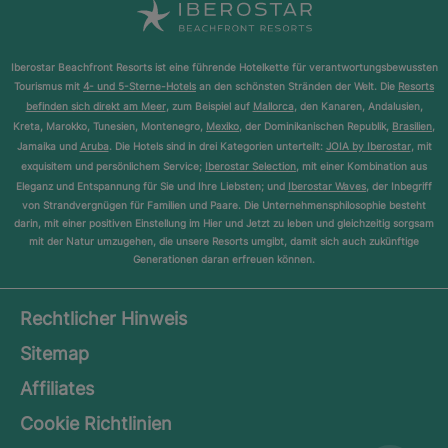
Iberostar Beachfront Resorts ist eine führende Hotelkette für verantwortungsbewussten
Tourismus mit
4- und 5-Sterne-Hotels
an den schönsten Stränden der Welt. Die
Resorts
befinden sich direkt am Meer
, zum Beispiel auf
Mallorca
, den Kanaren, Andalusien,
Kreta, Marokko, Tunesien, Montenegro,
Mexiko
, der Dominikanischen Republik,
Brasilien
,
Jamaika und
Aruba
. Die Hotels sind in drei Kategorien unterteilt:
JOIA by Iberostar
, mit
exquisitem und persönlichem Service;
Iberostar Selection
, mit einer Kombination aus
Eleganz und Entspannung für Sie und Ihre Liebsten; und
Iberostar Waves
, der Inbegriff
von Strandvergnügen für Familien und Paare. Die Unternehmensphilosophie besteht
darin, mit einer positiven Einstellung im Hier und Jetzt zu leben und gleichzeitig sorgsam
mit der Natur umzugehen, die unsere Resorts umgibt, damit sich auch zukünftige
Generationen daran erfreuen können.
Rechtlicher Hinweis
Sitemap
Affiliates
Cookie Richtlinien