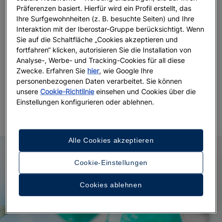
Präferenzen basiert. Hierfür wird ein Profil erstellt, das
Möchten Sie
sich in Ihrem Urlaub wie ein Star
Ihre Surfgewohnheiten (z. B. besuchte Seiten) und Ihre
fühlen
? Wenn Sie demnächst eine Reise nach
Interaktion mit der Iberostar-Gruppe berücksichtigt. Wenn
Sie auf die Schaltfläche „Cookies akzeptieren und
Teneriffa planen oder auf der Insel leben, können Sie
fortfahren“ klicken, autorisieren Sie die Installation von
dies im
Iberostar Heritage Grand Mencey
tun, einem
Analyse-, Werbe- und Tracking-Cookies für all diese
Hotel mit Geschichte, in dem schon Persönlichkeiten
Zwecke. Erfahren Sie
hier
, wie Google Ihre
aus der Welt der Kunst und des Films wie Camilo
personenbezogenen Daten verarbeitet. Sie können
José Cela, Elizabeth Taylor, Sofia Loren, Joan Miró
unsere
Cookie-Richtlinie
einsehen und Cookies über die
oder Julio Iglesias abgestiegen sind.
Einstellungen konfigurieren oder ablehnen.
Alle Cookies akzeptieren
Cookie-Einstellungen
Cookies ablehnen