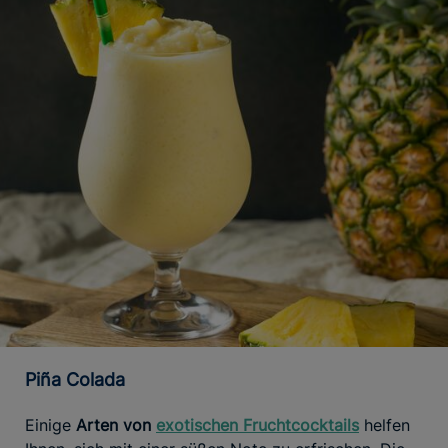
Piña Colada
Einige
Arten von
exotischen Fruchtcocktails
helfen