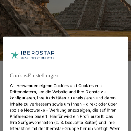
Riviera Maya: zwischen Abenteuer und
Cookie-Einstellungen
Geschichte
Wir verwenden eigene Cookies und Cookies von
Drittanbietern, um die Website und ihre Dienste zu
Die Riviera Maya begeistert auf ganzer Linie:
konfigurieren, Ihre Aktivitäten zu analysieren und deren
traumhafte Strände, archäologische Stätten, eine
Inhalte zu verbessern sowie um Ihnen – direkt oder über
üppige Flora und Fauna sowie zahlreiche Aktivitäten
soziale Netzwerke – Werbung anzuzeigen, die auf Ihren
für Kinder. Hier können sie ihre ersten Schritte als
Präferenzen basiert. Hierfür wird ein Profil erstellt, das
Entdecker in den
Maya-Ruinen von Tulum
Ihre Surfgewohnheiten (z. B. besuchte Seiten) und Ihre
unternehmen und die Spuren einer untergegangenen
Interaktion mit der Iberostar-Gruppe berücksichtigt. Wenn