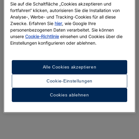
Kultur entdecken. Oder in den
Ruinen von Chichén
Sie auf die Schaltfläche „Cookies akzeptieren und
fortfahren“ klicken, autorisieren Sie die Installation von
Itzá
, einer legendenreichen Stadt der Maya.
Analyse-, Werbe- und Tracking-Cookies für all diese
Zwecke. Erfahren Sie
hier
, wie Google Ihre
Im
Freizeitpark Xplor
können Sie gemeinsam mit
personenbezogenen Daten verarbeitet. Sie können
Seilrutschen durch den Dschungel gleiten, die Natur
unsere
Cookie-Richtlinie
einsehen und Cookies über die
mit Amphibienfahrzeugen erkunden und auf Flößen
Einstellungen konfigurieren oder ablehnen.
geheimnisvolle unterirdische Flüsse entdecken. Der
Park liegt unweit von Playa del Carmen und in der
Nähe des
Iberostar Waves Quetzal
, eines von der
Alle Cookies akzeptieren
Maya-Kultur inspirierten
All-Inclusive-Hotels direkt
am Strand
, sowie des
Iberostar Waves Tucán
, eines
Cookie-Einstellungen
Fünf-Sterne-Hotels
mitten im tropischen Dschungel.
Nach einem erlebnisreichen Tag lädt das Spa dazu
Cookies ablehnen
ein, bei einer wohltuenden Massage neue Energie zu
tanken.