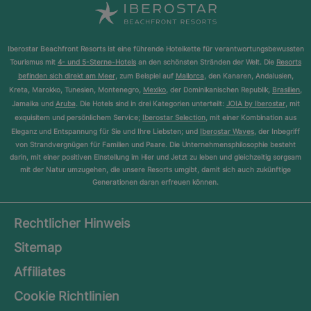
Iberostar Beachfront Resorts ist eine führende Hotelkette für verantwortungsbewussten
Tourismus mit
4- und 5-Sterne-Hotels
an den schönsten Stränden der Welt. Die
Resorts
befinden sich direkt am Meer
, zum Beispiel auf
Mallorca
, den Kanaren, Andalusien,
Kreta, Marokko, Tunesien, Montenegro,
Mexiko
, der Dominikanischen Republik,
Brasilien
,
Jamaika und
Aruba
. Die Hotels sind in drei Kategorien unterteilt:
JOIA by Iberostar
, mit
exquisitem und persönlichem Service;
Iberostar Selection
, mit einer Kombination aus
Eleganz und Entspannung für Sie und Ihre Liebsten; und
Iberostar Waves
, der Inbegriff
von Strandvergnügen für Familien und Paare. Die Unternehmensphilosophie besteht
darin, mit einer positiven Einstellung im Hier und Jetzt zu leben und gleichzeitig sorgsam
mit der Natur umzugehen, die unsere Resorts umgibt, damit sich auch zukünftige
Generationen daran erfreuen können.
Rechtlicher Hinweis
Sitemap
Affiliates
Cookie Richtlinien