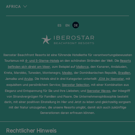
AFRICA
ES
EN
DE
Iberostar Beachfront Resorts ist eine führende Hotelkette für verantwortungsbewussten
Tourismus mit
4- und 5-Sterne-Hotels
an den schönsten Stränden der Welt. Die
Resorts
befinden sich direkt am Meer
, zum Beispiel auf
Mallorca
, den Kanaren, Andalusien,
Kreta, Marokko, Tunesien, Montenegro,
Mexiko
, der Dominikanischen Republik,
Brasilien
,
Jamaika und
Aruba
. Die Hotels sind in drei Kategorien unterteilt:
JOIA by Iberostar
, mit
exquisitem und persönlichem Service;
Iberostar Selection
, mit einer Kombination aus
Eleganz und Entspannung für Sie und Ihre Liebsten; und
Iberostar Waves
, der Inbegriff
von Strandvergnügen für Familien und Paare. Die Unternehmensphilosophie besteht
darin, mit einer positiven Einstellung im Hier und Jetzt zu leben und gleichzeitig sorgsam
mit der Natur umzugehen, die unsere Resorts umgibt, damit sich auch zukünftige
Generationen daran erfreuen können.
Rechtlicher Hinweis