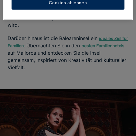
tragen ihre modernistischen Bauwerke, Gemälde
Cookies ablehnen
und Skulpturen zu einem reichen kulturellen Erbe bei
und öffnen den Weg für das, was noch kommen
wird.
Darüber hinaus ist die Baleareninsel ein
ideales Ziel für
. Übernachten Sie in den
Familien
besten Familienhotels
auf Mallorca und entdecken Sie die Insel
gemeinsam, inspiriert von Kreativität und kultureller
Vielfalt.