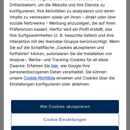
Fincas
.
Drittanbietern, um die Website und ihre Dienste zu
konfigurieren, Ihre Aktivitäten zu analysieren und deren
Vom Flamenco bis zu Miró: ein Erbe, das
Inhalte zu verbessern sowie um Ihnen – direkt oder über
Identität atmet
soziale Netzwerke – Werbung anzuzeigen, die auf Ihren
Präferenzen basiert. Hierfür wird ein Profil erstellt, das
Mediterrane Kultur ist ebenso tief verwurzelte
Musik
Ihre Surfgewohnheiten (z. B. besuchte Seiten) und Ihre
Interaktion mit der Iberostar-Gruppe berücksichtigt. Wenn
wie avantgardistische Kunst
und alles, was diese
Sie auf die Schaltfläche „Cookies akzeptieren und
beiden Welten miteinander verbindet. Doch was
fortfahren“ klicken, autorisieren Sie die Installation von
haben beispielsweise der Flamenco und das Werk
Analyse-, Werbe- und Tracking-Cookies für all diese
von Joan Miró gemeinsam? Ganz einfach: Beide
Zwecke. Erfahren Sie
hier
, wie Google Ihre
verkörpern eine unverwechselbare mediterrane
personenbezogenen Daten verarbeitet. Sie können
Identität. Sie wirken modern und bewahren dennoch
unsere
Cookie-Richtlinie
einsehen und Cookies über die
Traditionen bzw. interpretieren sie neu. Während der
Einstellungen konfigurieren oder ablehnen.
Flamenco in Andalusien oder Katalonien aus einem
generationsübergreifenden Erbe immer wieder neu
erblüht, hinterließen Künstler wie Miró ihren
Alle Cookies akzeptieren
unverkennbaren Stempel an Orten wie Barcelona
und
nur der Anfang
Mallorca, wo Galerien und Museen
Cookie-Einstellungen
einer Reise jenseits des Gewohnten sind. Heute