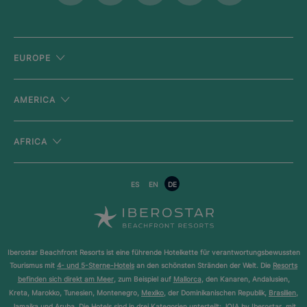
EUROPE
AMERICA
AFRICA
ES
EN
DE
Iberostar Beachfront Resorts ist eine führende Hotelkette für verantwortungsbewussten
Tourismus mit
4- und 5-Sterne-Hotels
an den schönsten Stränden der Welt. Die
Resorts
befinden sich direkt am Meer
, zum Beispiel auf
Mallorca
, den Kanaren, Andalusien,
Kreta, Marokko, Tunesien, Montenegro,
Mexiko
, der Dominikanischen Republik,
Brasilien
,
Jamaika und
Aruba
. Die Hotels sind in drei Kategorien unterteilt:
JOIA by Iberostar
, mit