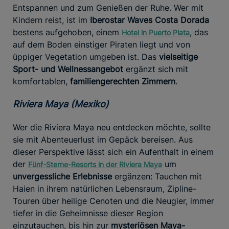
Entspannen und zum Genießen der Ruhe. Wer mit
Kindern reist, ist im
Iberostar Waves Costa Dorada
bestens aufgehoben, einem
, das
Hotel in Puerto Plata
auf dem Boden einstiger Piraten liegt und von
üppiger Vegetation umgeben ist. Das
vielseitige
Sport- und Wellnessangebot
ergänzt sich mit
komfortablen,
familiengerechten Zimmern
.
Riviera Maya (Mexiko)
Wer die Riviera Maya neu entdecken möchte, sollte
sie mit Abenteuerlust im Gepäck bereisen. Aus
dieser Perspektive lässt sich ein Aufenthalt in einem
der
um
Fünf-Sterne-Resorts in der Riviera Maya
unvergessliche Erlebnisse
ergänzen: Tauchen mit
Haien in ihrem natürlichen Lebensraum, Zipline-
Touren über heilige Cenoten und die Neugier, immer
tiefer in die Geheimnisse dieser Region
einzutauchen, bis hin zur
mysteriösen Maya-