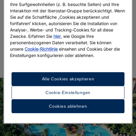
Ihre Surfgewohnheiten (z. B. besuchte Seiten) und Ihre
Dominicana
eines jener
,
Familienhotels in Punta Cana
Interaktion mit der Iberostar-Gruppe berücksichtigt. Wenn
die wirklich alles bieten: Natur, abwechslungsreiche
Sie auf die Schaltfläche „Cookies akzeptieren und
und hochwertige Gastronomie, ein vielseitiges
fortfahren“ klicken, autorisieren Sie die Installation von
Freizeitangebot,
Nachhaltigkeit und ein Fünf-Sterne-
Analyse-, Werbe- und Tracking-Cookies für all diese
Konzept
, das sich um jeden noch so kleinen
Zwecke. Erfahren Sie
hier
, wie Google Ihre
Urlaubswunsch kümmert, für Sie und Ihre Kinder.
personenbezogenen Daten verarbeitet. Sie können
Sogar ein
18-Loch-Golfplatz
, entworfen von P.B.
unsere
Cookie-Richtlinie
einsehen und Cookies über die
Einstellungen konfigurieren oder ablehnen.
Dye, gehört dazu. Echte Erholung ist hier garantiert.
Alle Cookies akzeptieren
Cookie-Einstellungen
Cookies ablehnen