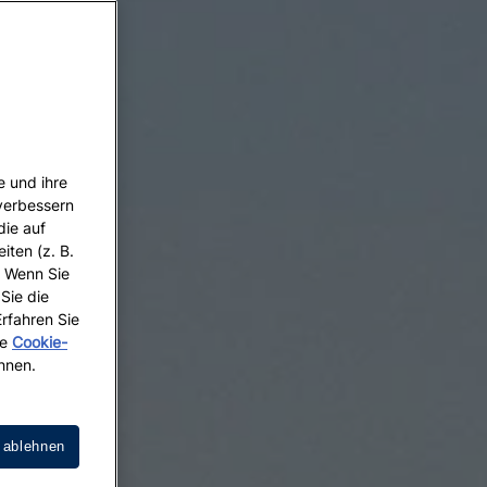
e und ihre
 verbessern
die auf
iten (z. B.
. Wenn Sie
 Sie die
Erfahren Sie
re
Cookie-
hnen.
 ablehnen