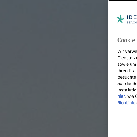
Cookie-
Wir verwe
Dienste z
sowie um 
Ihren Präf
besuchte 
auf die S
Installat
hier
, wie
Richtlinie