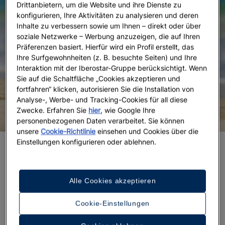
Drittanbietern, um die Website und ihre Dienste zu
konfigurieren, Ihre Aktivitäten zu analysieren und deren
Inhalte zu verbessern sowie um Ihnen – direkt oder über
soziale Netzwerke – Werbung anzuzeigen, die auf Ihren
Präferenzen basiert. Hierfür wird ein Profil erstellt, das
Ihre Surfgewohnheiten (z. B. besuchte Seiten) und Ihre
Interaktion mit der Iberostar-Gruppe berücksichtigt. Wenn
Sie auf die Schaltfläche „Cookies akzeptieren und
fortfahren“ klicken, autorisieren Sie die Installation von
Analyse-, Werbe- und Tracking-Cookies für all diese
Zwecke. Erfahren Sie
hier
, wie Google Ihre
personenbezogenen Daten verarbeitet. Sie können
unsere
Cookie-Richtlinie
einsehen und Cookies über die
Einstellungen konfigurieren oder ablehnen.
Wann kann ich mit meinem Baby im Meer
baden?
Alle Cookies akzeptieren
Den Empfehlungen zufolge kann Ihr Baby ab einem
Alter von sechs Monaten im Meer schwimmen.
Cookie-Einstellungen
Achten Sie bei einem
Strandurlaub mit Ihrem Baby
darauf
, dass Sie ein Ziel wählen, an dem das Wasser