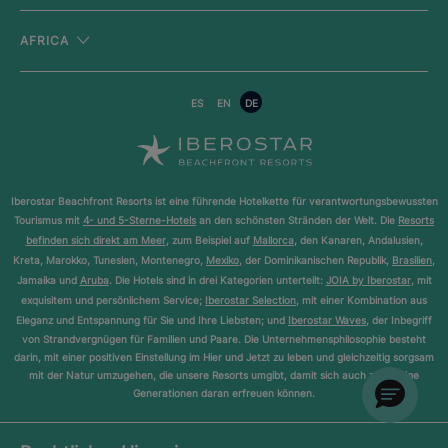
AFRICA
ES
EN
DE
Iberostar Beachfront Resorts ist eine führende Hotelkette für verantwortungsbewussten
Tourismus mit
4- und 5-Sterne-Hotels
an den schönsten Stränden der Welt. Die
Resorts
befinden sich direkt am Meer
, zum Beispiel auf
Mallorca
, den Kanaren, Andalusien,
Kreta, Marokko, Tunesien, Montenegro,
Mexiko
, der Dominikanischen Republik,
Brasilien
,
Jamaika und
Aruba
. Die Hotels sind in drei Kategorien unterteilt:
JOIA by Iberostar
, mit
exquisitem und persönlichem Service;
Iberostar Selection
, mit einer Kombination aus
Eleganz und Entspannung für Sie und Ihre Liebsten; und
Iberostar Waves
, der Inbegriff
von Strandvergnügen für Familien und Paare. Die Unternehmensphilosophie besteht
darin, mit einer positiven Einstellung im Hier und Jetzt zu leben und gleichzeitig sorgsam
mit der Natur umzugehen, die unsere Resorts umgibt, damit sich auch zukünftige
Generationen daran erfreuen können.