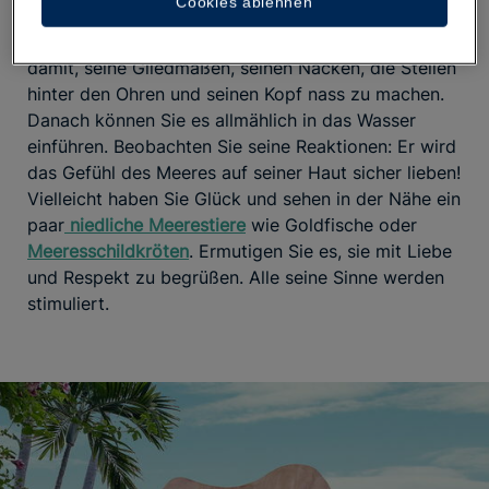
Cookies ablehnen
nicht zu kalt ist, sowie ruhige Strände und Buchten.
Nehmen Sie Ihr Baby auf den Arm und beginnen Sie
damit, seine Gliedmaßen, seinen Nacken, die Stellen
hinter den Ohren und seinen Kopf nass zu machen.
Danach können Sie es allmählich in das Wasser
einführen. Beobachten Sie seine Reaktionen: Er wird
das Gefühl des Meeres auf seiner Haut sicher lieben!
Vielleicht haben Sie Glück und sehen in der Nähe ein
paar
niedliche Meerestiere
wie Goldfische oder
Meeresschildkröten
. Ermutigen Sie es, sie mit Liebe
und Respekt zu begrüßen. Alle seine Sinne werden
stimuliert.