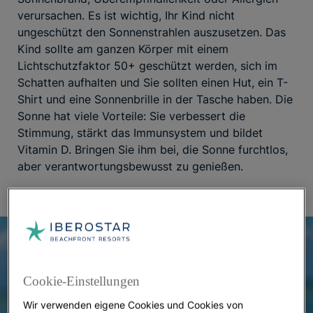
verursachen. Es ist wichtig, Ihr Kind nicht
ungeschützt den Sonnenstrahlen auszusetzen. Das
Kind sollte am ganzen Körper mit einem
Lichtschutzfaktor 50+ geschützt werden, sich im
Schatten aufhalten und Sie sollten einen Hut, ein T-
Shirt und eine Sonnenbrille in der Tasche haben. Die
Sonne hat viele Vorteile: Sie verbessert die
Stimmung, stärkt das Immunsystem und bildet
Vitamin D. Bringen Sie ihm bei, die Sonne furchtlos,
aber verantwortungsbewusst zu genießen.
Cookie-Einstellungen
Wir verwenden eigene Cookies und Cookies von