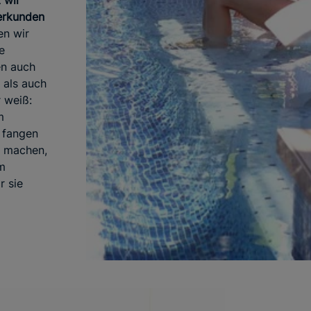
 wir
 erkunden
en wir
e
en auch
 als auch
r weiß:
m
 fangen
u machen,
em
r sie