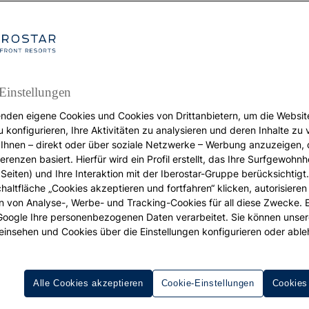
Einstellungen
nden eigene Cookies und Cookies von Drittanbietern, um die Websit
u konfigurieren, Ihre Aktivitäten zu analysieren und deren Inhalte zu
URLAUB
Ihnen – direkt oder über soziale Netzwerke – Werbung anzuzeigen, 
erenzen basiert. Hierfür wird ein Profil erstellt, das Ihre Surfgewohnhe
Acht Tricks für einen
Seiten) und Ihre Interaktion mit der Iberostar-Gruppe berücksichtigt
chaltfläche „Cookies akzeptieren und fortfahren“ klicken, autorisieren
glücklichen Reisende
ion von Analyse-, Werbe- und Tracking-Cookies für all diese Zwecke. 
 Google Ihre personenbezogenen Daten verarbeitet. Sie können unse
einsehen und Cookies über die Einstellungen konfigurieren oder able
Alle Cookies akzeptieren
Cookie-Einstellungen
Cookies
 will, muss mit leichtem Gepäck reisen“, sagte Antoine de S