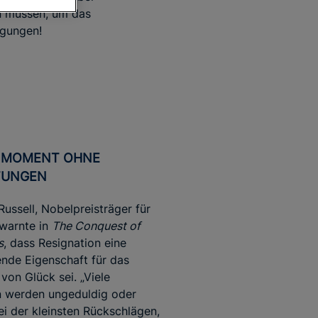
en müssen, um das
egungen!
TUNGEN
Russell, Nobelpreisträger für
 warnte in
The Conquest of
s
, dass Resignation eine
nde Eigenschaft für das
von Glück sei. „Viele
 werden ungeduldig oder
i der kleinsten Rückschlägen,