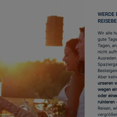
WERDE DER IDEALE
REISEBE
Wir alle 
gute Tage
Tagen, an
nicht auf
Ausreden 
Spazierga
Besteigen
Aber kein
unseren w
wegen ei
oder ein
ruinieren
Reisen, w
vergrößer