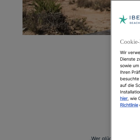
Cookie-
Wir verwe
Dienste z
sowie um 
Ihren Präf
besuchte 
auf die S
Installat
hier
, wie
Richtlinie
„Wer glücklich reisen