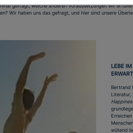
inmal gefragt, welche anderen Voraussetzungen wir erfüll
hen? Wir haben uns das gefragt, und hier sind unsere Überl
LEBE IM MOMENT OHNE
ERWAR
Bertrand 
Literatur,
Happines
grundlege
Erreichen 
Menschen
wütend be