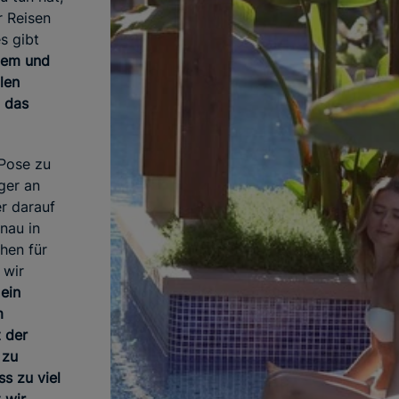
 Reisen
s gibt
dem und
len
, das
 Pose zu
ger an
r darauf
nau in
ehen für
 wir
 ein
m
t der
 zu
s zu viel