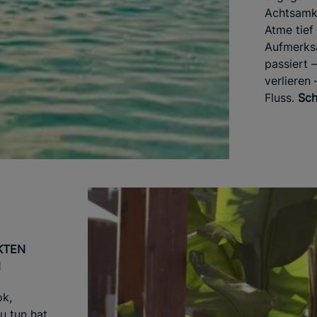
Achtsamke
Atme tief
Aufmerks
passiert 
verlieren
Fluss.
Sch
KTEN
N
ok,
u tun hat,