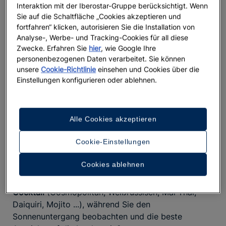
Sekunde Ruhe in dieser Oase der Ruhe.
Interaktion mit der Iberostar-Gruppe berücksichtigt. Wenn
Sie auf die Schaltfläche „Cookies akzeptieren und
fortfahren“ klicken, autorisieren Sie die Installation von
Analyse-, Werbe- und Tracking-Cookies für all diese
Zwecke. Erfahren Sie
hier
, wie Google Ihre
personenbezogenen Daten verarbeitet. Sie können
Genießen Sie das
köstliche Menü mit einer großen
unsere
Cookie-Richtlinie
einsehen und Cookies über die
und gesunden Auswahl
, wie Quinoa-Salat mit
Einstellungen konfigurieren oder ablehnen.
Gemüse und Ingwer und Orangenvinaigrette oder
vegetarische Lasagne sowie erlesenes Fleisch und
Fisch lokaler Herkunft.
Alle Cookies akzeptieren
Geben Sie Ihrem Körper die beste Energie mit dem
Cookie-Einstellungen
köstlichen GreenPower, einem
Detox-Smoothie
, der
Ananas, Spinat, Gurke und Grünkohl enthält.
Cookies ablehnen
Und genießen Sie einen
erfrischenden, klassischen
Cocktail
(Cosmopolitan, Weißrussisch, Mai Thai,
Daiquiri, Mojito ...), während Sie den
Sonnenuntergang beobachten und die beste