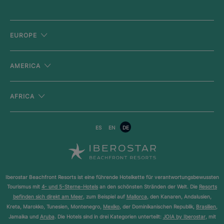
EUROPE
AMERICA
AFRICA
ES
EN
DE
Iberostar Beachfront Resorts ist eine führende Hotelkette für verantwortungsbewussten
Tourismus mit
4- und 5-Sterne-Hotels
an den schönsten Stränden der Welt. Die
Resorts
befinden sich direkt am Meer
, zum Beispiel auf
Mallorca
, den Kanaren, Andalusien,
Kreta, Marokko, Tunesien, Montenegro,
Mexiko
, der Dominikanischen Republik,
Brasilien
,
Jamaika und
Aruba
. Die Hotels sind in drei Kategorien unterteilt:
JOIA by Iberostar
, mit