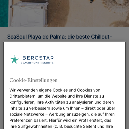
SeaSoul Playa de Palma: die beste Chillout-
Atmosphäre auf Mallorca
Schließen Sie die Augen und stellen Sie sich
folgenden Plan vor:
ein bequemes balinesisches
Bett, einen Whirlpool im Freien, Ihren
Lieblingscocktail in der Hand und die beste Aussicht
Cookie-Einstellungen
auf die Bucht von Palma.
Und alles weniger als eine
Wir verwenden eigene Cookies und Cookies von
Minute vom Strand entfernt. Was halten Sie davon?
Drittanbietern, um die Website und ihre Dienste zu
konfigurieren, Ihre Aktivitäten zu analysieren und deren
Das SeaSoul des
Iberostar Waves Bahía de Palma
,
Inhalte zu verbessern sowie um Ihnen – direkt oder über
ein 4-Sterne-Hotel in Playa de Palma, bietet Ihnen
soziale Netzwerke – Werbung anzuzeigen, die auf Ihren
die Möglichkeit, all Ihre Sorgen zu vergessen und
Präferenzen basiert. Hierfür wird ein Profil erstellt, das
sich nur einer Sache zu widmen: Genießen Sie jede
Ihre Surfgewohnheiten (z. B. besuchte Seiten) und Ihre