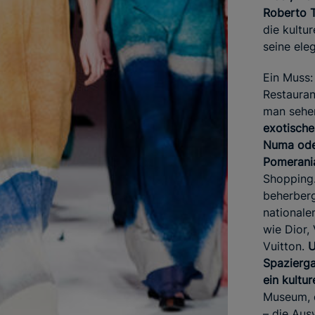
Roberto T
die kultu
seine eleg
Ein Muss:
Restauran
man sehe
exotische
Numa oder
Pomerani
Shopping
beherberg
nationale
wie Dior,
Vuitton.
U
Spazierga
ein kultur
Museum, d
– die Aus