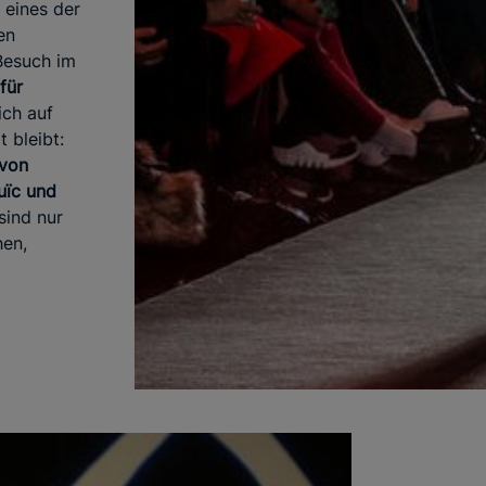
 eines der
en
Besuch im
für
ich auf
 bleibt:
 von
uïc und
sind nur
hen,