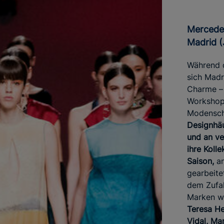
Mercedes-Benz Fashion Week
Madrid (
Während 
sich Madr
Charme – 
Workshops
Modensc
Designhäu
und an ve
ihre Koll
Saison,
an
gearbeite
dem Zufal
Marken w
Teresa He
Vidal, Ma