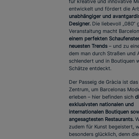
für kreative und innovative 
entwickelt und fördert die Ar
unabhängiger und avantgardis
Designer.
Die liebevoll „080“
Veranstaltung macht Barcelo
einem perfekten Schaufenster
neuesten Trends
– und zu ein
dem man durch Straßen und A
schlendert und in Boutiquen 
Schätze entdeckt.
Der Passeig de Gràcia ist das
Zentrum, um Barcelonas Mod
erleben – hier befinden sich
d
exklusivsten nationalen und
internationalen Boutiquen sow
angesagtesten Restaurants.
W
zudem für Kunst begeistert, w
besonders glücklich, denn die