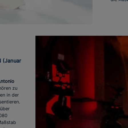
Antonio
ören zu
nen in der
entieren.
 über
 080
Maßstab