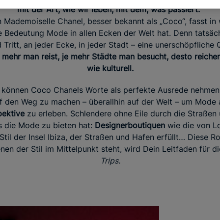
mit der Art, wie wir leben, mit dem, was passiert.“
n Mademoiselle Chanel, besser bekannt als „Coco“, fasst i
Bedeutung Mode in allen Ecken der Welt hat. Denn tatsäc
Tritt, an jeder Ecke, in jeder Stadt – eine unerschöpfliche Q
mehr man reist, je mehr Städte man besucht, desto reicher
wie kulturell.
können Coco Chanels Worte als perfekte Ausrede nehmen,
f den Weg zu machen – überallhin auf der Welt – um Mode 
ektive
zu erleben. Schlendere ohne Eile durch die Straßen 
 die Mode zu bieten hat:
Designerboutiquen
wie die von Lo
Stil der Insel Ibiza, der Straßen und Hafen erfüllt… Diese 
enen der Stil im Mittelpunkt steht, wird Dein Leitfaden für 
Trips.