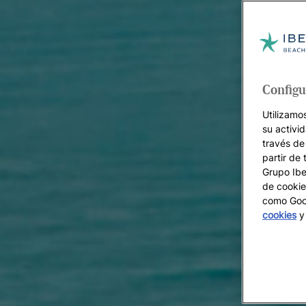
Configu
Utilizamo
su activi
través de
partir de 
Grupo Iber
de cookie
como Goog
cookies
y 