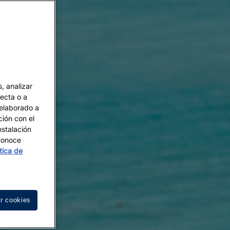
, analizar
recta o a
 elaborado a
ción con el
nstalación
 Conoce
ítica de
r cookies