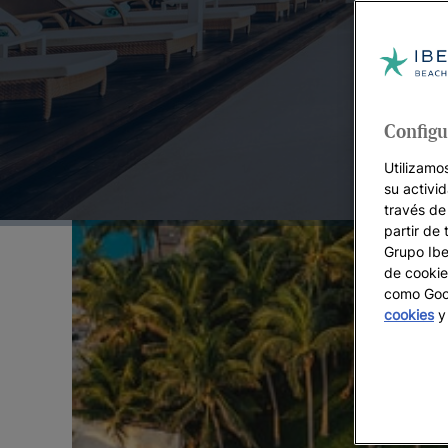
Ofertas destacadas:
Configu
Utilizamo
su activi
través de
partir de 
Grupo Iber
de cookie
como Goog
cookies
y 