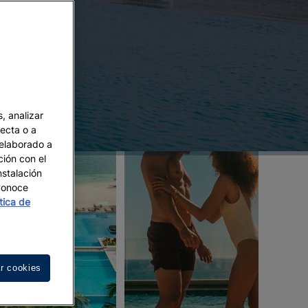
, analizar
recta o a
 elaborado a
ción con el
nstalación
 Conoce
ítica de
r cookies