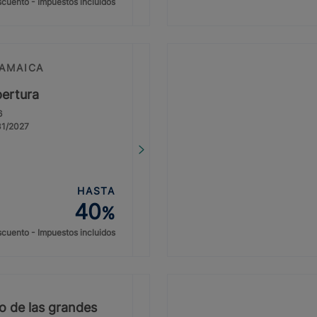
cuento - Impuestos incluidos
JAMAICA
pertura
6
/31/2027
HASTA
40
%
cuento - Impuestos incluidos
io de las grandes