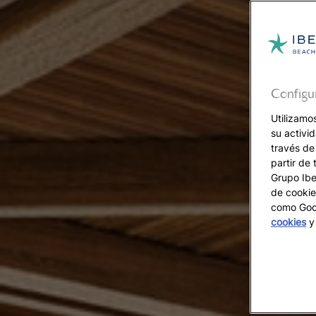
Configu
Utilizamo
su activi
través de
partir de 
Grupo Iber
de cookie
como Goog
cookies
y 