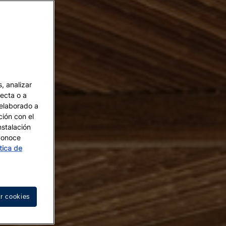
, analizar
recta o a
 elaborado a
ción con el
nstalación
 Conoce
ítica de
r cookies