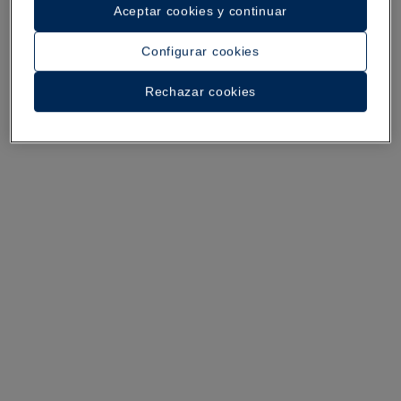
Aceptar cookies y continuar
Configurar cookies
Rechazar cookies
Un paseo por el hotel
Ver 27 fotos y vídeos