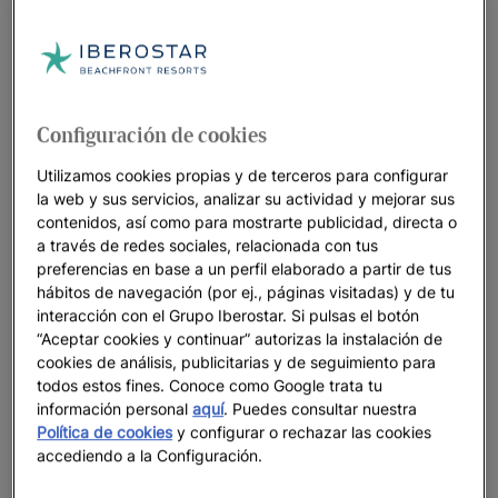
¿Qué tipo de escapada en pareja queréis
vivir?
Existen tantos tipos de escapadas como parejas. Escoger la
que mejor se adapte a vosotros va a depender de vuestros
gustos, aficiones y deseos. En Iberostar lo tenemos claro, por
Configuración de cookies
eso hemos preparado
diferentes tipos de escapada en pareja
Utilizamos cookies propias y de terceros para configurar
para que encontréis la que más os encaje.
la web y sus servicios, analizar su actividad y mejorar sus
contenidos, así como para mostrarte publicidad, directa o
¿Sois de sol y playa?
Entonces unas vacaciones
a través de redes sociales, relacionada con tus
románticas en nuestros hoteles en primera línea de las
preferencias en base a un perfil elaborado a partir de tus
mejores playas del mundo es vuestra opción ganadora.
hábitos de navegación (por ej., páginas visitadas) y de tu
interacción con el Grupo Iberostar. Si pulsas el botón
¿Buscáis más intimidad y
glamour
?
Una estancia en
“Aceptar cookies y continuar” autorizas la instalación de
nuestros
hoteles solo adultos
, de lujo o gran lujo son
cookies de análisis, publicitarias y de seguimiento para
vuestra mejor baza.
todos estos fines. Conoce como Google trata tu
información personal
aquí
. Puedes consultar nuestra
Como veis, disponéis de varias opciones para que vuestra
Política de cookies
y configurar o rechazar las cookies
escapada para dos sea inolvidable. ¡Descubridlas todas y
accediendo a la Configuración.
haced realidad vuestras vacaciones soñadas!