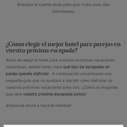
Empieza la cuenta atrás para que viváis unos días
inolvidables.
¿Cómo elegir el mejor hotel para parejas en
vuestra próxima escapada?
Antes de elegir el hotel para vuestras próximas vacaciones
románticas, debéis tener claro
qué tipo de escapada en
pareja queréis disfrutar
. A continuación encontraréis una
pequeña guía que os ayudará a decidir cómo disfrutar de
vuestras próximas vacaciones para dos. ¿Cómo os imagináis
que será
vuestra próxima escapada juntos
?
¡Empezad ahora a hacerla realidad!