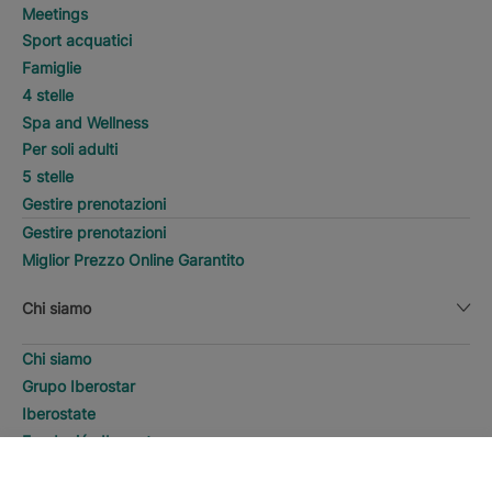
Meetings
Sport acquatici
Famiglie
4 stelle
Spa and Wellness
Per soli adulti
5 stelle
Gestire prenotazioni
Gestire prenotazioni
Miglior Prezzo Online Garantito
Chi siamo
Chi siamo
Grupo Iberostar
Iberostate
Fundación Iberostar
The-Club
CERCA
Chiama