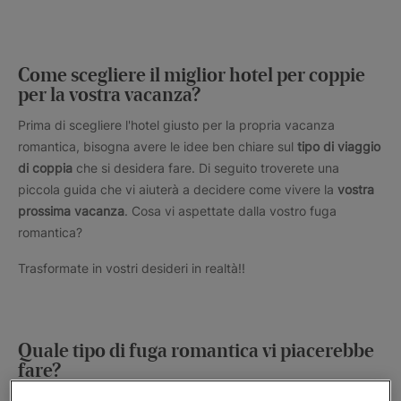
Come scegliere il miglior hotel per coppie
per la vostra vacanza?
Prima di scegliere l'hotel giusto per la propria vacanza
romantica, bisogna avere le idee ben chiare sul
tipo di viaggio
di coppia
che si desidera fare. Di seguito troverete una
piccola guida che vi aiuterà a decidere come vivere la
vostra
prossima vacanza
. Cosa vi aspettate dalla vostro fuga
romantica?
Trasformate in vostri desideri in realtà!!
Quale tipo di fuga romantica vi piacerebbe
fare?
Esistono tanti tipi di viaggio di coppia. La scelta di quello più