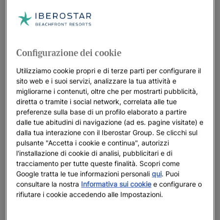
adatto a voi dipenderà dai vostri gusti, hobby e desideri. Da
Iberostar lo sappiamo bene, ed è per questo che abbiamo
pensato a
diversi tipi di vacanza di coppia
affinché possiate
trovare quella più adatta a voi.
Configurazione dei cookie
Vi piace il sole e la spiaggia?
Allora una vacanza
Utilizziamo cookie propri e di terze parti per configurare il
romantica nei nostri hotel situati vicino alle migliori
sito web e i suoi servizi, analizzare la tua attività e
spiagge del mondo è la scelta ideale.
migliorarne i contenuti, oltre che per mostrarti pubblicità,
diretta o tramite i social network, correlata alle tue
Desiderate più privacy e glamour?
Un soggiorno nei nostri
preferenze sulla base di un profilo elaborato a partire
hotel per soli adulti
, di lusso o di gran lusso, è la scelta
dalle tue abitudini di navigazione (ad es. pagine visitate) e
migliore.
dalla tua interazione con il Iberostar Group. Se clicchi sul
pulsante "Accetta i cookie e continua", autorizzi
Come potete vedere, avete a disposizione diverse opzioni per
l'installazione di cookie di analisi, pubblicitari e di
rendere indimenticabile la vostra fuga a due. Scopriteli e
tracciamento per tutte queste finalità. Scopri come
Google tratta le tue informazioni personali
qui
. Puoi
venite a vivere la vostra vacanza da sogno!
consultare la nostra
Informativa sui cookie
e configurare o
rifiutare i cookie accedendo alle Impostazioni.