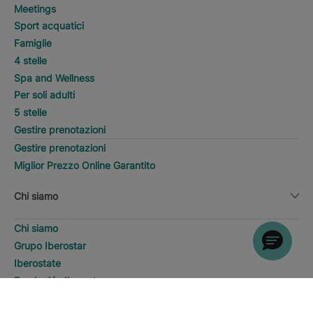
Meetings
Sport acquatici
Famiglie
4 stelle
Spa and Wellness
Per soli adulti
5 stelle
Gestire prenotazioni
Gestire prenotazioni
Miglior Prezzo Online Garantito
Chi siamo
Chi siamo
Grupo Iberostar
Iberostate
Fundación Iberostar
The-Club
CERCA
Chiama