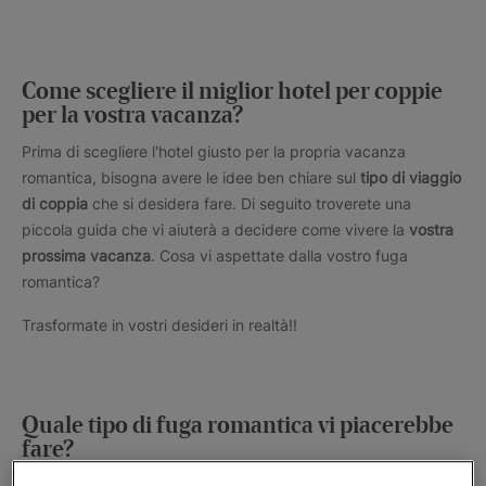
Come scegliere il miglior hotel per coppie
per la vostra vacanza?
Prima di scegliere l'hotel giusto per la propria vacanza
romantica, bisogna avere le idee ben chiare sul
tipo di viaggio
di coppia
che si desidera fare. Di seguito troverete una
piccola guida che vi aiuterà a decidere come vivere la
vostra
prossima vacanza
. Cosa vi aspettate dalla vostro fuga
romantica?
Trasformate in vostri desideri in realtà!!
Quale tipo di fuga romantica vi piacerebbe
fare?
Esistono tanti tipi di viaggio di coppia. La scelta di quello più