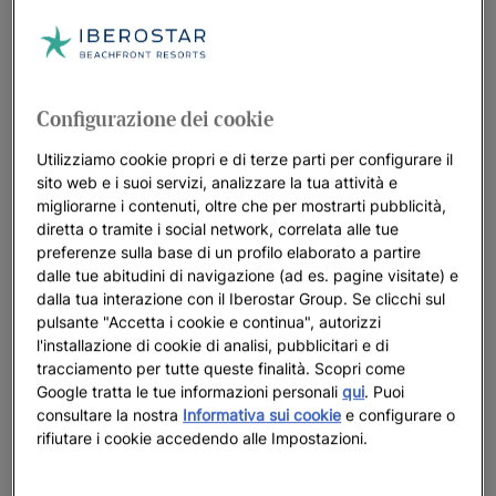
adatto a voi dipenderà dai vostri gusti, hobby e desideri. Da
Iberostar lo sappiamo bene, ed è per questo che abbiamo
pensato a
diversi tipi di vacanza di coppia
affinché possiate
trovare quella più adatta a voi.
Configurazione dei cookie
Vi piace il sole e la spiaggia?
Allora una vacanza
Utilizziamo cookie propri e di terze parti per configurare il
romantica nei nostri hotel situati vicino alle migliori
sito web e i suoi servizi, analizzare la tua attività e
spiagge del mondo è la scelta ideale.
migliorarne i contenuti, oltre che per mostrarti pubblicità,
diretta o tramite i social network, correlata alle tue
Desiderate più privacy e glamour?
Un soggiorno nei nostri
preferenze sulla base di un profilo elaborato a partire
hotel per soli adulti
, di lusso o di gran lusso, è la scelta
dalle tue abitudini di navigazione (ad es. pagine visitate) e
migliore.
dalla tua interazione con il Iberostar Group. Se clicchi sul
pulsante "Accetta i cookie e continua", autorizzi
Come potete vedere, avete a disposizione diverse opzioni per
l'installazione di cookie di analisi, pubblicitari e di
rendere indimenticabile la vostra fuga a due. Scopriteli e
tracciamento per tutte queste finalità. Scopri come
Google tratta le tue informazioni personali
qui
. Puoi
venite a vivere la vostra vacanza da sogno!
consultare la nostra
Informativa sui cookie
e configurare o
rifiutare i cookie accedendo alle Impostazioni.