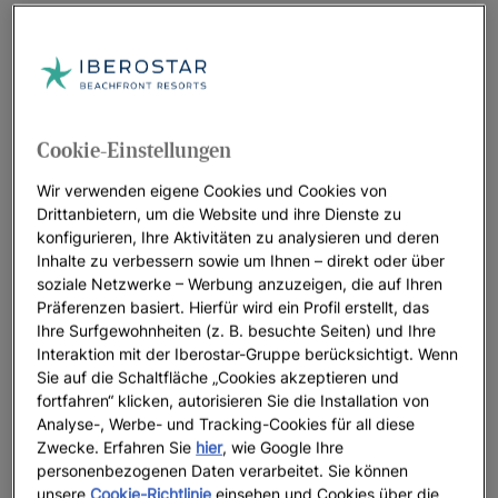
Welche Art von romantischem Kurzurlaub
möchten Sie erleben?
Es gibt so viele Arten von romantischen Kurzurlauben, wie es
Cookie-Einstellungen
Paare gibt. Die Wahl hängt von Ihrem Geschmack, Ihren
Hobbys und individuellen Wünschen ab.
Wir verwenden eigene Cookies und Cookies von
Bei Iberostar sind wir uns in diesem Punkt einig, deshalb
Drittanbietern, um die Website und ihre Dienste zu
konfigurieren, Ihre Aktivitäten zu analysieren und deren
haben wir
verschiedene Ideen für romantische Kurzurlaube
Inhalte zu verbessern sowie um Ihnen – direkt oder über
vorbereitet, damit Sie das finden, was am besten zu Ihnen
soziale Netzwerke – Werbung anzuzeigen, die auf Ihren
passt.
Präferenzen basiert. Hierfür wird ein Profil erstellt, das
Ihre Surfgewohnheiten (z. B. besuchte Seiten) und Ihre
Sind Sie auf der Suche nach Sonne und Strand?
Dann ist
Interaktion mit der Iberostar-Gruppe berücksichtigt. Wenn
ein romantischer Strandurlaub in unseren romantischen
Sie auf die Schaltfläche „Cookies akzeptieren und
Hotels am Meer die beste Wahl.
fortfahren“ klicken, autorisieren Sie die Installation von
Analyse-, Werbe- und Tracking-Cookies für all diese
Sind Sie auf der Suche nach mehr Zweisamkeit und
Zwecke. Erfahren Sie
hier
, wie Google Ihre
Glamour?
Ein Aufenthalt in unseren Luxus- oder
personenbezogenen Daten verarbeitet. Sie können
Erwachsenenhotels wartet auf Sie.
unsere
Cookie-Richtlinie
einsehen und Cookies über die