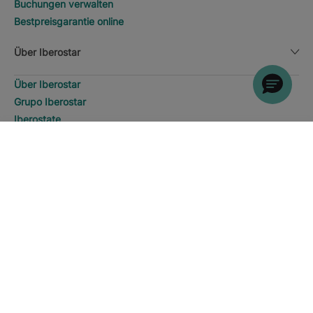
Buchungen verwalten
Bestpreisgarantie online
Über Iberostar
Über Iberostar
Grupo Iberostar
Iberostate
Fundación Iberostar
SUCHEN
Anrufen
The-Club
Wer sind wir
Expansion
Soziales Engagement
Presseraum
Nachhaltigkeit
Kontaktieren Sie uns