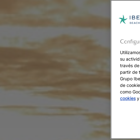
Configu
Utilizamo
su activi
través de
partir de 
Grupo Iber
de cookie
como Goog
cookies
y 