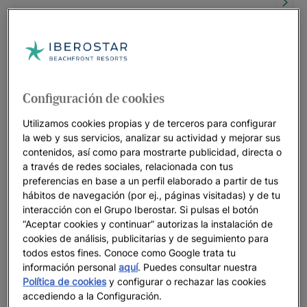
HASTA
55
%
Miami: el escenario de las grandes
citas... y de tus vacaciones
HASTA
35
%
Configuración de cookies
Utilizamos cookies propias y de terceros para configurar
RIVIERA MAYA | MÉXICO
la web y sus servicios, analizar su actividad y mejorar sus
Iberostar Selection Paraíso Maya
contenidos, así como para mostrarte publicidad, directa o
Suites
a través de redes sociales, relacionada con tus
HASTA
35
%
preferencias en base a un perfil elaborado a partir de tus
hábitos de navegación (por ej., páginas visitadas) y de tu
interacción con el Grupo Iberostar. Si pulsas el botón
RIVIERA MAYA
“Aceptar cookies y continuar” autorizas la instalación de
Iberostar Waves Paraíso Beach
cookies de análisis, publicitarias y de seguimiento para
todos estos fines. Conoce como Google trata tu
HASTA
55
%
información personal
aquí
. Puedes consultar nuestra
Política de cookies
y configurar o rechazar las cookies
MONTEGO BAY
accediendo a la Configuración.