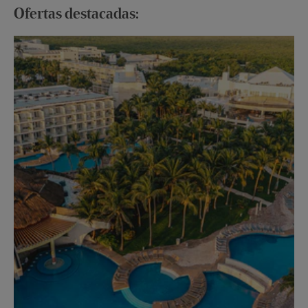
Ofertas destacadas:
Ha
Ofe
Ver