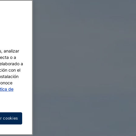
, analizar
recta o a
 elaborado a
ción con el
nstalación
 Conoce
ítica de
r cookies