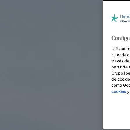
Configu
Utilizamo
su activi
través de
partir de 
Grupo Iber
de cookie
como Goog
cookies
y 