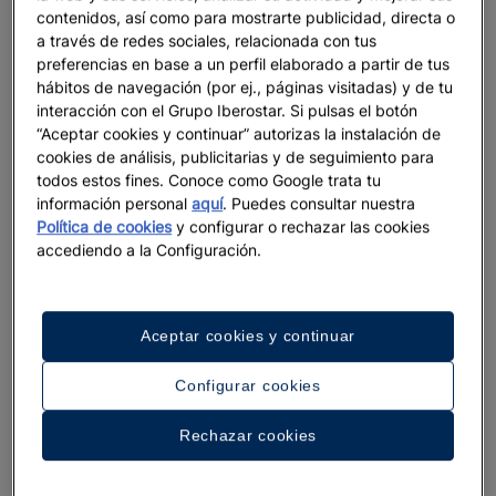
destinos
contenidos, así como para mostrarte publicidad, directa o
a través de redes sociales, relacionada con tus
Descubre los mejores hoteles de 4 y 5 estrellas con Iberostar,
preferencias en base a un perfil elaborado a partir de tus
ubicados justo frente al mar, en algunos de los destinos más
hábitos de navegación (por ej., páginas visitadas) y de tu
increíbles del mundo. Desde el Caribe hasta el norte de África
interacción con el Grupo Iberostar. Si pulsas el botón
o el Mediterráneo, todos nuestros hoteles de playa ofrecen
“Aceptar cookies y continuar” autorizas la instalación de
una ubicación privilegiada y un servicio de primer nivel para
cookies de análisis, publicitarias y de seguimiento para
que tus vacaciones sean inolvidables.
todos estos fines. Conoce como Google trata tu
información personal
aquí
. Puedes consultar nuestra
Casi cien hoteles Iberostar se distinguen por su calidad y
Política de cookies
y configurar o rechazar las cookies
personalidad en lugares como Mallorca, Andalucía, Islas
accediendo a la Configuración.
Canarias, Marruecos, Montenegro, Miami, México, República
Dominicana, Jamaica o Brasil, entre muchos otros.
Aceptar cookies y continuar
Reserva con el mejor precio online garantizado
Configurar cookies
Además, te garantizamos el mejor precio en línea si haces tu
Rechazar cookies
reserva a través del sitio oficial de Iberostar, donde también
puedes elegir la ubicación exacta de tu habitación antes de