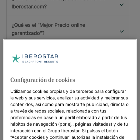
Iberostar.com?
¿Qué es el “Mejor Precio online
garantizado”?
¿Iberostar ofrece un programa de
entretenimiento para niños y niñas?
¿Qué es Star Prestige de Iberostar?
Configuración de cookies
Utilizamos cookies propias y de terceros para configurar
¿Qué es Aliveness de Iberostar?
la web y sus servicios, analizar su actividad y mejorar sus
contenidos, así como para mostrarte publicidad, directa o
a través de redes sociales, relacionada con tus
¿Qué es Honest Food de Iberostar
preferencias en base a un perfil elaborado a partir de tus
hábitos de navegación (por ej., páginas visitadas) y de tu
interacción con el Grupo Iberostar. Si pulsas el botón
“Aceptar cookies y continuar” autorizas la instalación de
FORMA PARTE