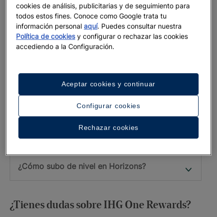
cookies de análisis, publicitarias y de seguimiento para
Comunidad Horizons
todos estos fines. Conoce como Google trata tu
información personal
aquí
. Puedes consultar nuestra
Política de cookies
y configurar o rechazar las cookies
¿Qué es y qué ventajas tiene Iberostar
accediendo a la Configuración.
Horizons?
¿Cómo me registro en Horizons?
Aceptar cookies y continuar
Configurar cookies
¿Tienen los niveles conseguidos en el
programa de Iberostar Horizons una
Rechazar cookies
caducidad?
¿Cómo subo de nivel en Horizons?
¿Tienes dudas sobre IHG One Rewards?